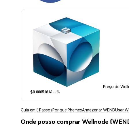
Preço de Wel
$0.00051816
--%
Guia em 3 Passos
Por que Phemex
Armazenar WEND
Usar 
Onde posso comprar Wellnode (WEN