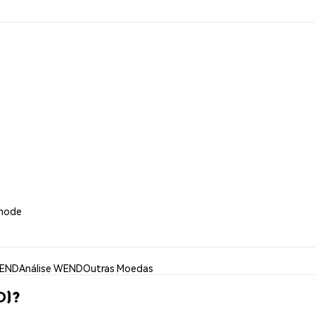
lnode
WEND
Análise WEND
Outras Moedas
D)?