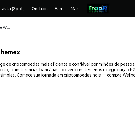
 vista (Spot)
Onchain
Earn
Mais
Compre e armazene Wellnode (WEND) com segurança
Phemex
e de criptomoedas mais eficiente e confiável por milhões de pessoa
ito, transferências bancárias, provedores terceiros e negociação P2P
imples. Comece sua jornada em criptomoedas hoje — compre Wellno