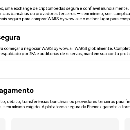
, uma exchange de criptomoedas segura e confiável mundialmente. 
ências bancárias ou provedores terceiros — sem mínimo, sem complica
 mais seguro para comprar WARS by wow.ai e o melhor lugar para comp
segura
ra começar a negociar WARS by wow.ai (WARS) globalmente. Complete 
espaldado por 2FA e auditorias de reservas, mantém sua conta prote
 pagamento
o, débito, transferências bancárias ou provedores terceiros para f
 sem mínimo exigido. A plataforma segura da Phemex garante a form