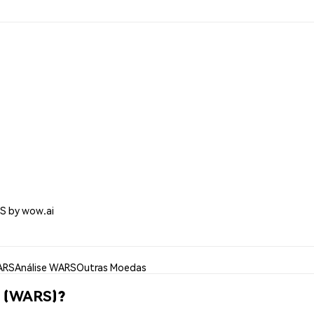
S by wow.ai
ARS
Análise WARS
Outras Moedas
i (WARS)?