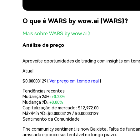
O que é WARS by wow.ai (WARS)?
Mais sobre WARS by wow.ai
Análise de preço
Aproveite oportunidades de trading com insights em temp
Atual
$0.00003129
(
Ver preço em tempo real
)
Tendências recentes
Mudança 24H:
+0.28%
Mudança 7D:
+0.00%
Capitalização de mercado:
$12,972.00
Máx/Mín 7D: $
0.00003129
/ $
0.00003129
Sentimento da Comunidade
The community sentiment is now Baixista. Falta de funda
arriscada e pouco sustentável no longo prazo.