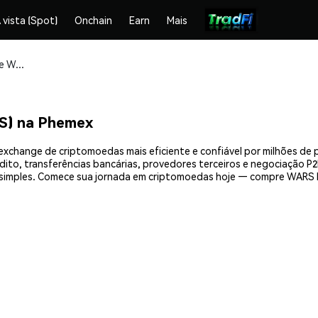
 vista (Spot)
Onchain
Earn
Mais
Compre e armazene WARS by wow.ai (WARS) com segurança
S) na Phemex
xchange de criptomoedas mais eficiente e confiável por milhões de
ito, transferências bancárias, provedores terceiros e negociação P2P
imples. Comece sua jornada em criptomoedas hoje — compre WARS b