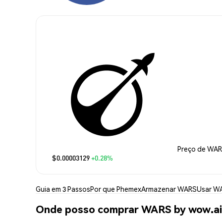
Preço de WAR
$0.00003129
+0.28%
Guia em 3 Passos
Por que Phemex
Armazenar WARS
Usar W
Onde posso comprar WARS by wow.a