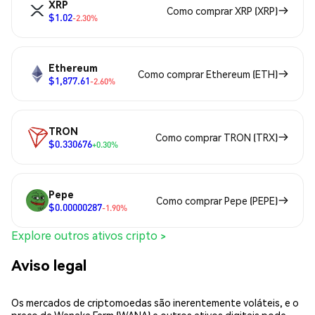
XRP
Como comprar XRP (XRP)
$1.02
-2.30%
Ethereum
Como comprar Ethereum (ETH)
$1,877.61
-2.60%
TRON
Como comprar TRON (TRX)
$0.330676
+0.30%
Pepe
Como comprar Pepe (PEPE)
$0.00000287
-1.90%
Explore outros ativos cripto >
Aviso legal
Os mercados de criptomoedas são inerentemente voláteis, e o
preço de Wanaka Farm (WANA) e outros ativos digitais pode