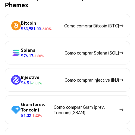
Phemex
Bitcoin
Como comprar Bitcoin (BTC)
$63,981.00
-2.00%
Solana
Como comprar Solana (SOL)
$76.17
-1.80%
Injective
Como comprar Injective (INJ)
$4.51
+1.85%
Gram (prev.
Como comprar Gram (prev.
Toncoin)
Toncoin) (GRAM)
$1.32
-1.43%