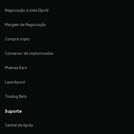
Negociação à vista (Spot)
Margem de Negociação
Compre cripto
Conversor de criptomoedas
Phemex Earn
Launchpool
Trading Bots
Suporte
Central de Ajuda