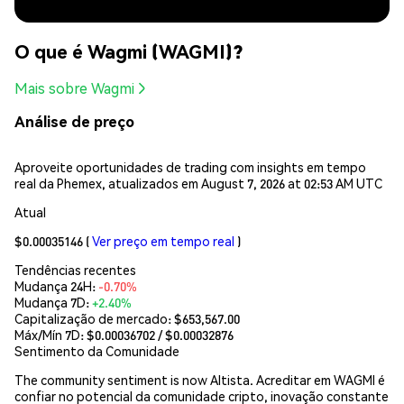
O que é Wagmi (WAGMI)?
Mais sobre Wagmi
Análise de preço
Aproveite oportunidades de trading com insights em tempo
real da Phemex, atualizados em August 7, 2026 at 02:53 AM UTC
Atual
$0.00035146
(
Ver preço em tempo real
)
Tendências recentes
Mudança 24H:
-0.70%
Mudança 7D:
+2.40%
Capitalização de mercado:
$653,567.00
Máx/Mín 7D: $
0.00036702
/ $
0.00032876
Sentimento da Comunidade
The community sentiment is now Altista. Acreditar em WAGMI é
confiar no potencial da comunidade cripto, inovação constante