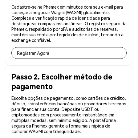
Cadastre-se na Phemex em minutos com seu e-mail para
começar a negociar Wagmi (WAGMI) globalmente.
Complete a verificação rápida de identidade para
desbloquear compras instantâneas. O registro seguro da
Phemex, respaldado por 2FA e auditorias de reservas,
mantém sua conta protegida desde o início, tornando a
exchange confiável.
Registrar Agora
Passo 2. Escolher método de
pagamento
Escolha opções de pagamento, como cartões de crédito,
débito, transferências bancárias ou provedores terceiros
para financiar sua conta. Deposite USDT ou
criptomoedas com processamento instantâneo em
múltiplas moedas, sem mínimo exigido. A plataforma
segura da Phemex garante a forma mais rápida de
comprar WAGMI com tranquilidade.