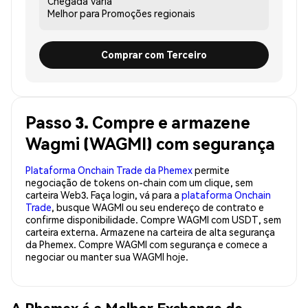
Chegada
Varia
Melhor para
Promoções regionais
Comprar com Terceiro
Passo 3. Compre e armazene
Wagmi (WAGMI) com segurança
Plataforma Onchain Trade da Phemex
permite
negociação de tokens on-chain com um clique, sem
carteira Web3. Faça login, vá para a
plataforma Onchain
Trade
, busque WAGMI ou seu endereço de contrato e
confirme disponibilidade. Compre WAGMI com USDT, sem
carteira externa. Armazene na carteira de alta segurança
da Phemex. Compre WAGMI com segurança e comece a
negociar ou manter sua WAGMI hoje.
A Phemex é a Melhor Exchange de