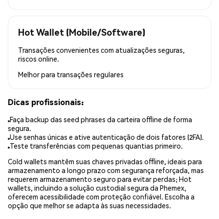
Hot Wallet (Mobile/Software)
Transações convenientes com atualizações seguras,
riscos online.
Melhor para
transações regulares
Dicas profissionais:
Faça backup das seed phrases da carteira offline de forma
segura.
Use senhas únicas e ative autenticação de dois fatores (2FA).
Teste transferências com pequenas quantias primeiro.
Cold wallets mantêm suas chaves privadas offline, ideais para
armazenamento a longo prazo com segurança reforçada, mas
requerem armazenamento seguro para evitar perdas; Hot
wallets, incluindo a solução custodial segura da Phemex,
oferecem acessibilidade com proteção confiável. Escolha a
opção que melhor se adapta às suas necessidades.