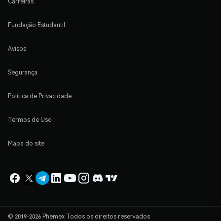
Carreiras
Fundação Estudantil
Avisos
Segurança
Política de Privacidade
Termos de Uso
Mapa do site
© 2019-2026 Phemex Todos os direitos reservados