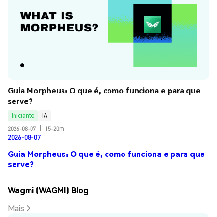
Guia Morpheus: O que é, como funciona e para que 
serve?
Iniciante
IA
2026-08-07
|
15-20m
2026-08-07
Guia Morpheus: O que é, como funciona e para que
serve?
Wagmi (WAGMI) Blog
Mais