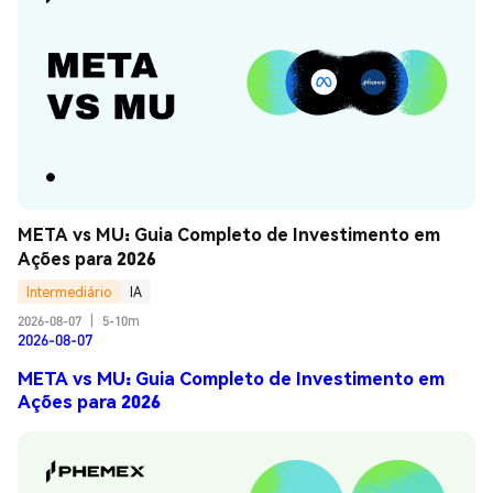
META vs MU: Guia Completo de Investimento em 
Ações para 2026
Intermediário
IA
2026-08-07
|
5-10m
2026-08-07
META vs MU: Guia Completo de Investimento em
Ações para 2026