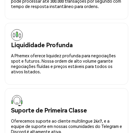
pode processar até 300.000 transações por segundo com
tempo de resposta instantâneo para ordens.
Liquididade Profunda
A Phemex oferece liquidez profunda para negociações
spot e futuros. Nossa ordem de alto volume garante
negociações fluídas e preços estáveis para todos os
ativos listados.
Suporte de Primeira Classe
Oferecemos suporte ao cliente multilingue 24x7, e a
equipe de suporte em nossas comunidades do Telegram e
Discord é altamente ativa.