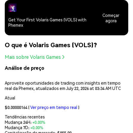
Começar
Get Your First Volaris Games (VOLS) with
agora
Phemex
O que é Volaris Games (VOLS)?
Mais sobre Volaris Games
Análise de preço
Aproveite oportunidades de trading com insights em tempo
real da Phemex, atualizados em July 22, 2026 at 03:34 AM UTC
Atual
$0.00000164
(
Ver preço em tempo real
)
Tendências recentes
Mudança 24H:
+0.00%
Mudança 7D:
+0.00%
Capitalização de mercado:
$855.00