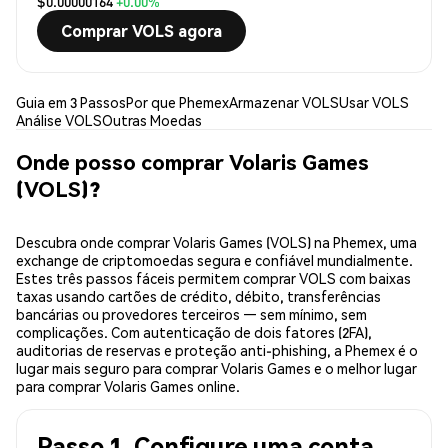
$0.00000164
+0.00%
Comprar VOLS agora
Guia em 3 Passos
Por que Phemex
Armazenar VOLS
Usar VOLS
Análise VOLS
Outras Moedas
Onde posso comprar Volaris Games
(VOLS)?
Descubra onde comprar Volaris Games (VOLS) na Phemex, uma
exchange de criptomoedas segura e confiável mundialmente.
Estes três passos fáceis permitem comprar VOLS com baixas
taxas usando cartões de crédito, débito, transferências
bancárias ou provedores terceiros — sem mínimo, sem
complicações. Com autenticação de dois fatores (2FA),
auditorias de reservas e proteção anti-phishing, a Phemex é o
lugar mais seguro para comprar Volaris Games e o melhor lugar
para comprar Volaris Games online.
Passo 1. Configure uma conta