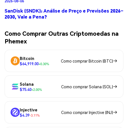
2026-08-06
SanDisk (SNDK): Análise de Preço e Previsões 2026–
2030, Vale a Pena?
Como Comprar Outras Criptomoedas na
Phemex
Bitcoin
Como comprar Bitcoin (BTC)
$64,919.00
+0.30%
Solana
Como comprar Solana (SOL)
$75.40
+2.00%
Injective
Como comprar Injective (INJ)
$4.39
-3.11%