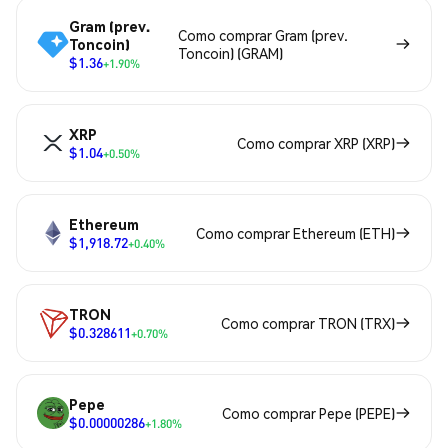
Gram (prev.
Como comprar Gram (prev.
Toncoin)
Toncoin) (GRAM)
$1.36
+1.90%
XRP
Como comprar XRP (XRP)
$1.04
+0.50%
Ethereum
Como comprar Ethereum (ETH)
$1,918.72
+0.40%
TRON
Como comprar TRON (TRX)
$0.328611
+0.70%
Pepe
Como comprar Pepe (PEPE)
$0.00000286
+1.80%