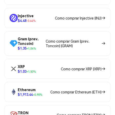
Injective
Como comprar Injective (INJ)
$4.48
-0.44%
Gram (prev.
Como comprar Gram (prev.
Toncoin)
Toncoin) (GRAM)
$1.35
+1.04%
XRP
Como comprar XRP (XRP)
$1.03
+1.50%
Ethereum
Como comprar Ethereum (ETH)
$1,913.44
+0.90%
TRON