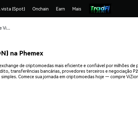
 vista (Spot)
Onchain
Earn
Mais
Compre e armazene ViZion Protocol (VIZION) com segurança
ON) na Phemex
 exchange de criptomoedas mais eficiente e confiável por milhões de
ito, transferências bancárias, provedores terceiros e negociação P2P
simples. Comece sua jornada em criptomoedas hoje — compre ViZion