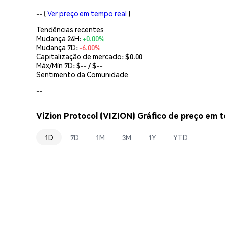
--
(
Ver preço em tempo real
)
Tendências recentes
Mudança 24H:
+0.00%
Mudança 7D:
-6.00%
Capitalização de mercado:
$0.00
Máx/Mín 7D: $
--
/ $
--
Sentimento da Comunidade
--
ViZion Protocol (VIZION) Gráfico de preço em 
1D
7D
1M
3M
1Y
YTD