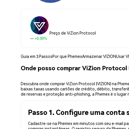
Preço de ViZion Protocol
--
+0.00%
Guia em 3 Passos
Por que Phemex
Armazenar VIZION
Usar V
Onde posso comprar ViZion Protocol
Descubra onde comprar ViZion Protocol (VIZION) na Phem
baixas taxas usando cartões de crédito, débito, transfer
de reservas e proteção anti-phishing, a Phemex é o lugar 
Passo 1. Configure uma conta 
Cadastre-se na Phemex em minutos com seu e-mail par
compras instantâneas. O registro seguro da Phemex, r