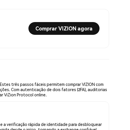
Comprar VIZION agora
Estes três passos fáceis permitem comprar VIZION com
ções. Com autenticação de dois fatores (2FA), auditorias
r ViZion Protocol online.
 a verificação rápida de identidade para desbloquear
gida desde o início, tornando a exchange confiável.