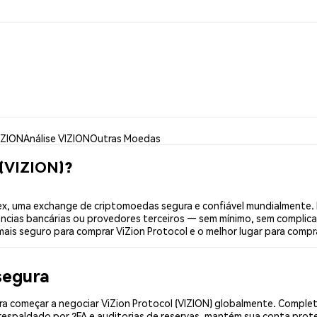
IZION
Análise VIZION
Outras Moedas
 (VIZION)?
ex, uma exchange de criptomoedas segura e confiável mundialmente. 
ências bancárias ou provedores terceiros — sem mínimo, sem complica
mais seguro para comprar ViZion Protocol e o melhor lugar para compra
segura
a começar a negociar ViZion Protocol (VIZION) globalmente. Complete
espaldado por 2FA e auditorias de reservas, mantém sua conta prote