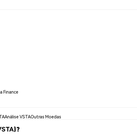
a Finance
TA
Análise VSTA
Outras Moedas
VSTA)?