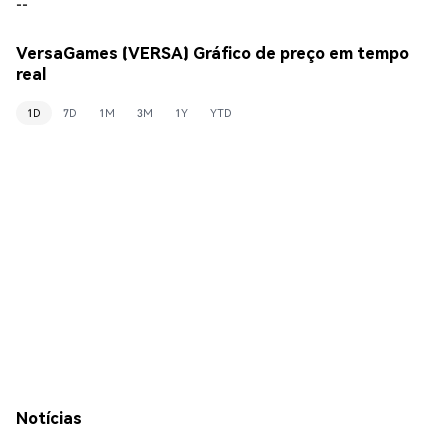
--
VersaGames (VERSA) Gráfico de preço em tempo
real
1D
7D
1M
3M
1Y
YTD
Notícias