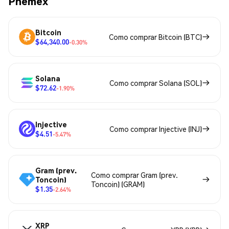
Phemex
Bitcoin
Como comprar Bitcoin (BTC)
$64,340.00
-0.30%
Solana
Como comprar Solana (SOL)
$72.62
-1.90%
Injective
Como comprar Injective (INJ)
$4.51
-5.47%
Gram (prev.
Como comprar Gram (prev.
Toncoin)
Toncoin) (GRAM)
$1.35
-2.64%
XRP