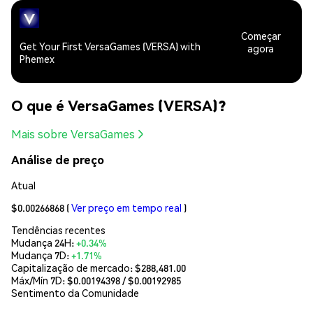
Começar
Get Your First VersaGames (VERSA) with
agora
Phemex
O que é VersaGames (VERSA)?
Mais sobre VersaGames
Análise de preço
Atual
$0.00266868
(
Ver preço em tempo real
)
Tendências recentes
Mudança 24H:
+0.34%
Mudança 7D:
+1.71%
Capitalização de mercado:
$288,481.00
Máx/Mín 7D: $
0.00194398
/ $
0.00192985
Sentimento da Comunidade