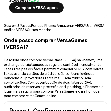
$0.00266868
+0.34%
Comprar VERSA agora
Guia em 3 Passos
Por que Phemex
Armazenar VERSA
Usar VERSA
Análise VERSA
Outras Moedas
Onde posso comprar VersaGames
(VERSA)?
Descubra onde comprar VersaGames (VERSA) na Phemex, uma
exchange de criptomoedas segura e confiável mundialmente.
Estes três passos fáceis permitem comprar VERSA com baixas
taxas usando cartões de crédito, débito, transferências
bancárias ou provedores terceiros — sem mínimo, sem
complicações. Com autenticação de dois fatores (2FA),
auditorias de reservas e proteção anti-phishing, a Phemex é o
lugar mais seguro para comprar VersaGames e o melhor lugar
para comprar VersaGames online.
Passo 1. Configure uma conta