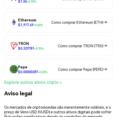
$1.04
+0.70%
Ethereum
Como comprar Ethereum (ETH)
$1,917.69
+0.00%
TRON
Como comprar TRON (TRX)
$0.329781
+0.70%
Pepe
Como comprar Pepe (PEPE)
$0.00000287
+0.30%
Explore outros ativos cripto >
Aviso legal
Os mercados de criptomoedas são inerentemente voláteis, e o
preço de Veno USD (VUSD) e outros ativos digitais pode sofrer
flutuações significativas devido às condições do mercado,