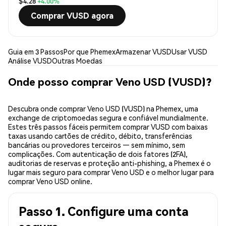
$4.28
+4.00%
Comprar VUSD agora
Guia em 3 Passos
Por que Phemex
Armazenar VUSD
Usar VUSD
Análise VUSD
Outras Moedas
Onde posso comprar Veno USD (VUSD)?
Descubra onde comprar Veno USD (VUSD) na Phemex, uma
exchange de criptomoedas segura e confiável mundialmente.
Estes três passos fáceis permitem comprar VUSD com baixas
taxas usando cartões de crédito, débito, transferências
bancárias ou provedores terceiros — sem mínimo, sem
complicações. Com autenticação de dois fatores (2FA),
auditorias de reservas e proteção anti-phishing, a Phemex é o
lugar mais seguro para comprar Veno USD e o melhor lugar para
comprar Veno USD online.
Passo 1. Configure uma conta