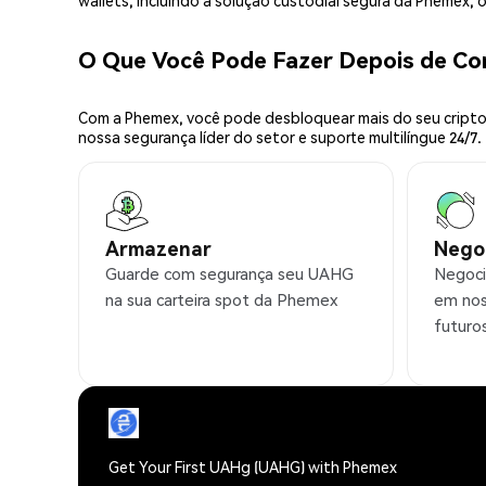
wallets, incluindo a solução custodial segura da Phemex,
O Que Você Pode Fazer Depois de C
Com a Phemex, você pode desbloquear mais do seu cripto.
nossa segurança líder do setor e suporte multilíngue 24/7.
Armazenar
Nego
Guarde com segurança seu UAHG
Negoci
na sua carteira spot da Phemex
em nos
futuro
Get Your First UAHg (UAHG) with Phemex