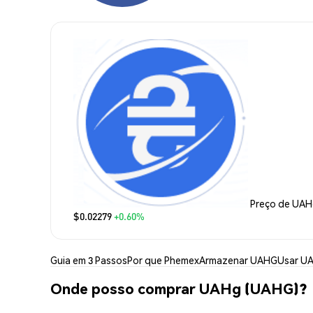
Preço de UA
$0.02279
+0.60%
Guia em 3 Passos
Por que Phemex
Armazenar UAHG
Usar U
Onde posso comprar UAHg (UAHG)?