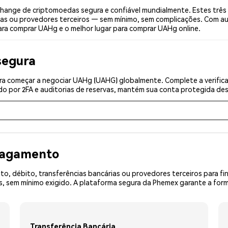
ange de criptomoedas segura e confiável mundialmente. Estes três
ias ou provedores terceiros — sem mínimo, sem complicações. Com aut
ara comprar UAHg e o melhor lugar para comprar UAHg online.
segura
ra começar a negociar UAHg (UAHG) globalmente. Complete a verific
o por 2FA e auditorias de reservas, mantém sua conta protegida desd
 pagamento
o, débito, transferências bancárias ou provedores terceiros para f
 sem mínimo exigido. A plataforma segura da Phemex garante a form
Transferência Bancária