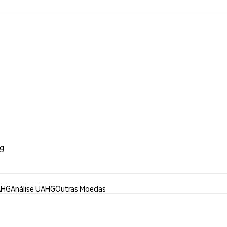
Hg
AHG
Análise UAHG
Outras Moedas