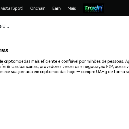
 vista (Spot)
Onchain
Earn
Mais
Compre e armazene UAHg (UAHG) com segurança
mex
 criptomoedas mais eficiente e confiável por milhões de pessoas. 
nsferências bancárias, provedores terceiros e negociação P2P, acessív
mece sua jornada em criptomoedas hoje — compre UAHg de forma se