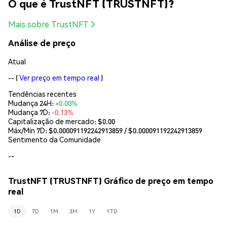
O que é TrustNFT (TRUSTNFT)?
Mais sobre TrustNFT
Análise de preço
Atual
--
(
Ver preço em tempo real
)
Tendências recentes
Mudança 24H:
+0.00%
Mudança 7D:
-0.13%
Capitalização de mercado:
$0.00
Máx/Mín 7D: $
0.000091192242913859
/ $
0.000091192242913859
Sentimento da Comunidade
--
TrustNFT (TRUSTNFT) Gráfico de preço em tempo
real
1D
7D
1M
3M
1Y
YTD