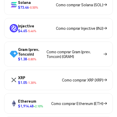
Solana
Como comprar Solana (SOL)
$73.46
-0.50%
Injective
Como comprar Injective (INJ)
$4.65
-5.46%
Gram (prev.
Como comprar Gram (prev.
Toncoin)
Toncoin) (GRAM)
$1.38
-0.80%
XRP
Como comprar XRP (XRP)
$1.05
-1.30%
Ethereum
Como comprar Ethereum (ETH)
$1,914.48
+2.10%