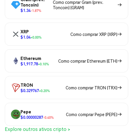
Como comprar Gram (prev.
Toncoin)
Toncoin) (GRAM)
$1.34
-1.87%
XRP
Como comprar XRP (XRP)
$1.04
+0.00%
Ethereum
Como comprar Ethereum (ETH)
$1,917.78
+0.10%
TRON
Como comprar TRON (TRX)
$0.329767
+0.20%
Pepe
Como comprar Pepe (PEPE)
$0.00000287
-0.40%
Explore outros ativos cripto >