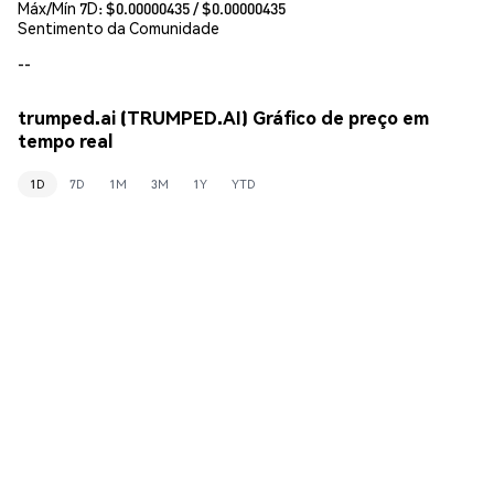
Máx/Mín 7D: $
0.00000435
/ $
0.00000435
Sentimento da Comunidade
--
trumped.ai (TRUMPED.AI) Gráfico de preço em
tempo real
1D
7D
1M
3M
1Y
YTD