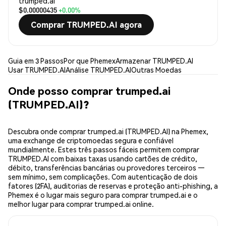
trumped.ai
$0.00000435
+0.00%
Comprar TRUMPED.AI agora
Guia em 3 Passos
Por que Phemex
Armazenar TRUMPED.AI
Usar TRUMPED.AI
Análise TRUMPED.AI
Outras Moedas
Onde posso comprar trumped.ai
(TRUMPED.AI)?
Descubra onde comprar trumped.ai (TRUMPED.AI) na Phemex,
uma exchange de criptomoedas segura e confiável
mundialmente. Estes três passos fáceis permitem comprar
TRUMPED.AI com baixas taxas usando cartões de crédito,
débito, transferências bancárias ou provedores terceiros —
sem mínimo, sem complicações. Com autenticação de dois
fatores (2FA), auditorias de reservas e proteção anti-phishing, a
Phemex é o lugar mais seguro para comprar trumped.ai e o
melhor lugar para comprar trumped.ai online.