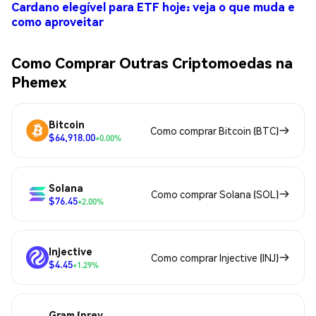
Cardano elegível para ETF hoje: veja o que muda e
como aproveitar
Como Comprar Outras Criptomoedas na
Phemex
Bitcoin
Como comprar Bitcoin (BTC)
$64,918.00
+0.00%
Solana
Como comprar Solana (SOL)
$76.45
+2.00%
Injective
Como comprar Injective (INJ)
$4.45
+1.29%
Gram (prev.