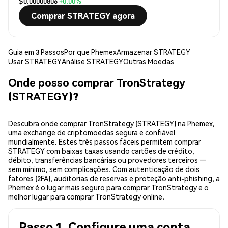
$0.00000806
+0.00%
Comprar STRATEGY agora
Guia em 3 Passos
Por que Phemex
Armazenar STRATEGY
Usar STRATEGY
Análise STRATEGY
Outras Moedas
Onde posso comprar TronStrategy
(STRATEGY)?
Descubra onde comprar TronStrategy (STRATEGY) na Phemex,
uma exchange de criptomoedas segura e confiável
mundialmente. Estes três passos fáceis permitem comprar
STRATEGY com baixas taxas usando cartões de crédito,
débito, transferências bancárias ou provedores terceiros —
sem mínimo, sem complicações. Com autenticação de dois
fatores (2FA), auditorias de reservas e proteção anti-phishing, a
Phemex é o lugar mais seguro para comprar TronStrategy e o
melhor lugar para comprar TronStrategy online.
Passo 1. Configure uma conta