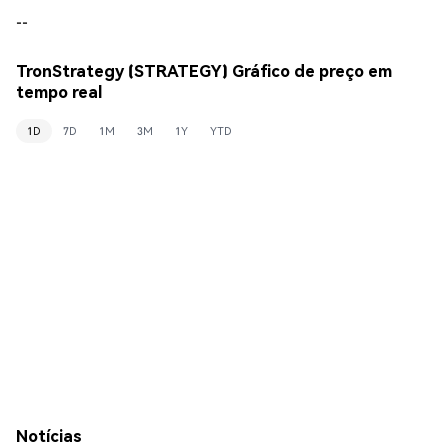
--
TronStrategy (STRATEGY) Gráfico de preço em
tempo real
1D
7D
1M
3M
1Y
YTD
Notícias