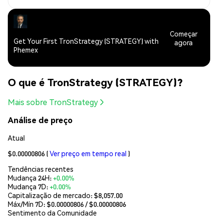
Começar
Get Your First TronStrategy (STRATEGY) with
agora
Phemex
O que é TronStrategy (STRATEGY)?
Mais sobre TronStrategy
Análise de preço
Atual
$0.00000806
(
Ver preço em tempo real
)
Tendências recentes
Mudança 24H:
+0.00%
Mudança 7D:
+0.00%
Capitalização de mercado:
$8,057.00
Máx/Mín 7D: $
0.00000806
/ $
0.00000806
Sentimento da Comunidade