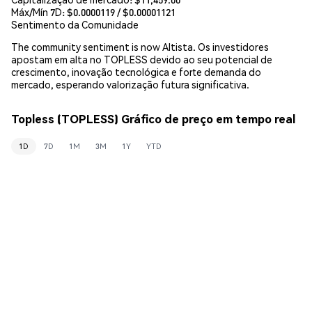
Máx/Mín 7D: $
0.0000119
/ $
0.00001121
Sentimento da Comunidade
The community sentiment is now Altista. Os investidores
apostam em alta no TOPLESS devido ao seu potencial de
crescimento, inovação tecnológica e forte demanda do
mercado, esperando valorização futura significativa.
Topless (TOPLESS) Gráfico de preço em tempo real
1D
7D
1M
3M
1Y
YTD