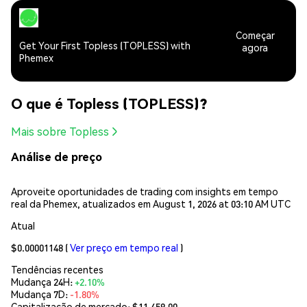
Começar
Get Your First Topless (TOPLESS) with
agora
Phemex
O que é Topless (TOPLESS)?
Mais sobre Topless
Análise de preço
Aproveite oportunidades de trading com insights em tempo
real da Phemex, atualizados em August 1, 2026 at 03:10 AM UTC
Atual
$0.00001148
(
Ver preço em tempo real
)
Tendências recentes
Mudança 24H:
+2.10%
Mudança 7D:
-1.80%
Capitalização de mercado:
$11,459.00