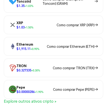
Toncoin)
Toncoin) (GRAM)
$1.35
+1.03%
XRP
Como comprar XRP (XRP)
$1.03
+1.50%
Ethereum
Como comprar Ethereum (ETH)
$1,915.11
+0.90%
TRON
Como comprar TRON (TRX)
$0.327335
+0.30%
Pepe
Como comprar Pepe (PEPE)
$0.00000286
+1.90%
Explore outros ativos cripto >