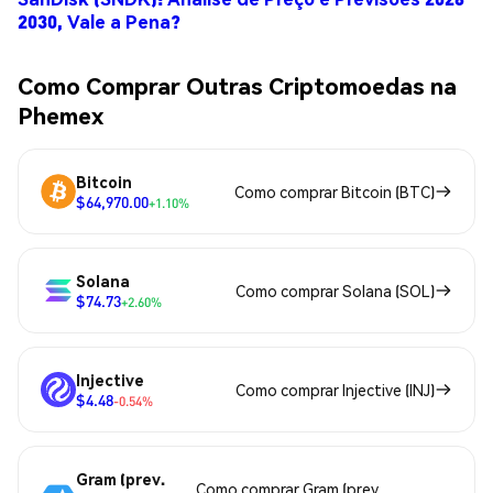
2030, Vale a Pena?
Como Comprar Outras Criptomoedas na
Phemex
Bitcoin
Como comprar Bitcoin (BTC)
$64,970.00
+1.10%
Solana
Como comprar Solana (SOL)
$74.73
+2.60%
Injective
Como comprar Injective (INJ)
$4.48
-0.54%
Gram (prev.
Como comprar Gram (prev.