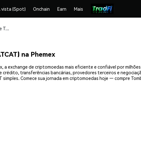
 vista (Spot)
Onchain
Earn
Mais
Compre e armazene Tombili the Fat Cat (FATCAT) com segurança
FATCAT) na Phemex
x, a exchange de criptomoedas mais eficiente e confiável por milhõe
crédito, transferências bancárias, provedores terceiros e negociação
simples. Comece sua jornada em criptomoedas hoje — compre Tombil