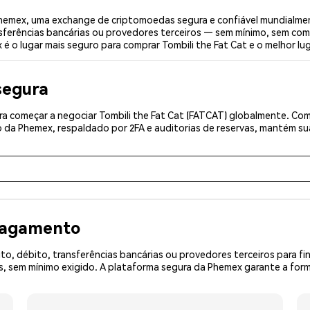
Phemex, uma exchange de criptomoedas segura e confiável mundialme
sferências bancárias ou provedores terceiros — sem mínimo, sem com
é o lugar mais seguro para comprar Tombili the Fat Cat e o melhor lug
segura
 começar a negociar Tombili the Fat Cat (FATCAT) globalmente. Comp
 da Phemex, respaldado por 2FA e auditorias de reservas, mantém sua
 pagamento
o, débito, transferências bancárias ou provedores terceiros para f
 sem mínimo exigido. A plataforma segura da Phemex garante a form