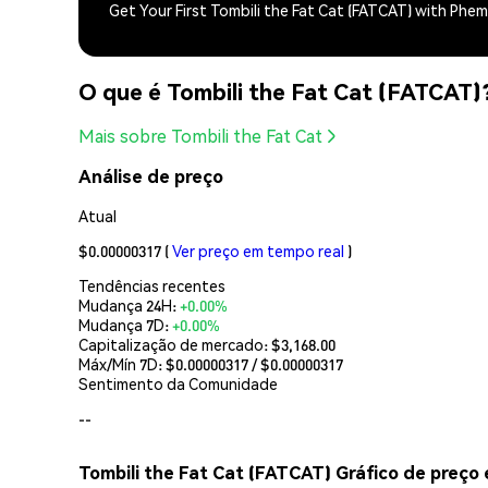
Get Your First Tombili the Fat Cat (FATCAT) with Phe
O que é Tombili the Fat Cat (FATCAT)
Mais sobre Tombili the Fat Cat
Análise de preço
Atual
$0.00000317
(
Ver preço em tempo real
)
Tendências recentes
Mudança 24H:
+0.00%
Mudança 7D:
+0.00%
Capitalização de mercado:
$3,168.00
Máx/Mín 7D: $
0.00000317
/ $
0.00000317
Sentimento da Comunidade
--
Tombili the Fat Cat (FATCAT) Gráfico de preço