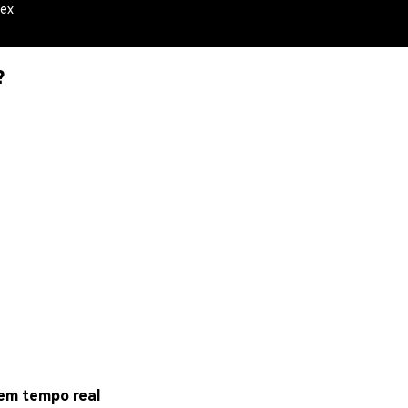
mex
?
 em tempo real