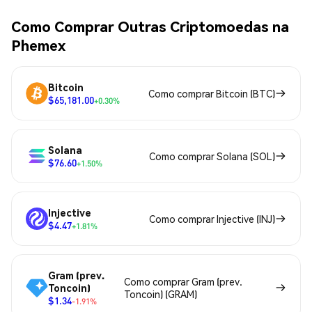
Como Comprar Outras Criptomoedas na
Phemex
Bitcoin
Como comprar Bitcoin (BTC)
$65,181.00
+0.30%
Solana
Como comprar Solana (SOL)
$76.60
+1.50%
Injective
Como comprar Injective (INJ)
$4.47
+1.81%
Gram (prev.
Como comprar Gram (prev.
Toncoin)
Toncoin) (GRAM)
$1.34
-1.91%