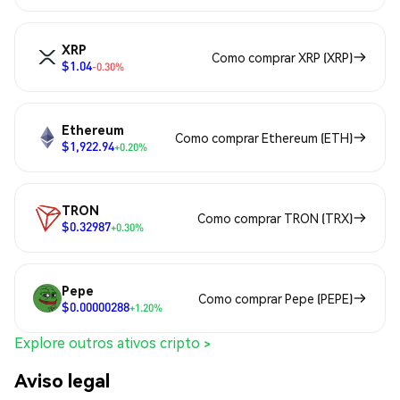
XRP
Como comprar XRP (XRP)
$1.04
-0.30%
Ethereum
Como comprar Ethereum (ETH)
$1,922.94
+0.20%
TRON
Como comprar TRON (TRX)
$0.32987
+0.30%
Pepe
Como comprar Pepe (PEPE)
$0.00000288
+1.20%
Explore outros ativos cripto >
Aviso legal