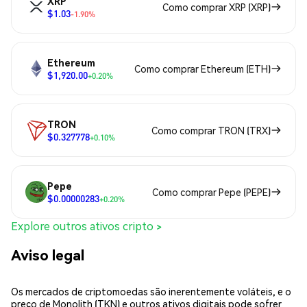
XRP
Como comprar XRP (XRP)
$1.03
-1.90%
Ethereum
Como comprar Ethereum (ETH)
$1,920.00
+0.20%
TRON
Como comprar TRON (TRX)
$0.327778
+0.10%
Pepe
Como comprar Pepe (PEPE)
$0.00000283
+0.20%
Explore outros ativos cripto >
Aviso legal
Os mercados de criptomoedas são inerentemente voláteis, e o
preço de Monolith (TKN) e outros ativos digitais pode sofrer