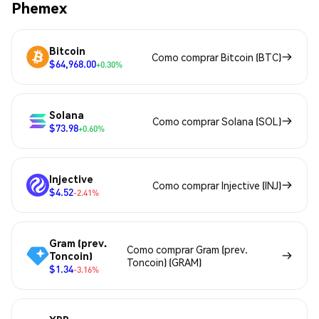
Phemex
Bitcoin
Como comprar Bitcoin (BTC)
$64,968.00
+0.30%
Solana
Como comprar Solana (SOL)
$73.98
+0.60%
Injective
Como comprar Injective (INJ)
$4.52
-2.41%
Gram (prev.
Como comprar Gram (prev.
Toncoin)
Toncoin) (GRAM)
$1.34
-3.16%