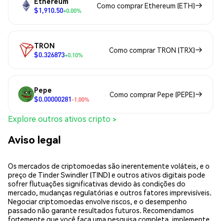
Ethereum
Como comprar Ethereum (ETH)
$1,910.50
+0.00%
TRON
Como comprar TRON (TRX)
$0.326873
+0.10%
Pepe
Como comprar Pepe (PEPE)
$0.00000281
-1.00%
Explore outros ativos cripto >
Aviso legal
Os mercados de criptomoedas são inerentemente voláteis, e o
preço de Tinder Swindler (TIND) e outros ativos digitais pode
sofrer flutuações significativas devido às condições do
mercado, mudanças regulatórias e outros fatores imprevisíveis.
Negociar criptomoedas envolve riscos, e o desempenho
passado não garante resultados futuros. Recomendamos
fortemente que você faça uma pesquisa completa, implemente