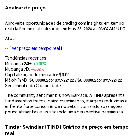
Análise de preço
Aproveite oportunidades de trading com insights em tempo
real da Phemex, atualizados em May 26, 2026 at 03:04 AM UTC
Atual
--
(
Ver preço em tempo real
)
Tendências recentes
Mudança 24H:
+0.00%
Mudança 7D:
-4.82%
Capitalização de mercado:
$0.00
Máx/Mín 7D: $
0.000002661895922422
/ $
0.000002661895922422
Sentimento da Comunidade
The community sentiment is now Baixista. A TIND apresenta
fundamentos fracos, baixo crescimento, margens reduzidas e
enfrenta forte concorrência no setor, tornando suas ações
pouco atraentes e justificando uma perspectiva pessimista.
Tinder Swindler (TIND) Gráfico de preço em tempo
real