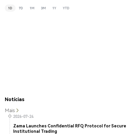
1D
7D
1M
3M
1Y
YTD
Notícias
Mais
2026-07-24
Zama Launches Confidential RFQ Protocol for Secure
Institutional Trading