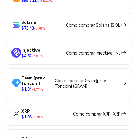
$64,733.00
-0.30%
Solana
Como comprar Solana (SOL)
$73.43
-0.90%
Injective
Como comprar Injective (INJ)
$4.52
-2.81%
Gram (prev.
Como comprar Gram (prev.
Toncoin)
Toncoin) (GRAM)
$1.34
-3.77%
XRP
Como comprar XRP (XRP)
$1.03
-1.70%