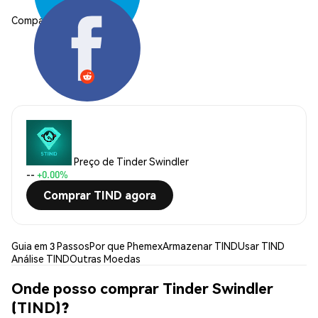
Compartilhar:
Preço de Tinder Swindler
--
+0.00%
Comprar TIND agora
Guia em 3 Passos
Por que Phemex
Armazenar TIND
Usar TIND
Análise TIND
Outras Moedas
Onde posso comprar Tinder Swindler
(TIND)?