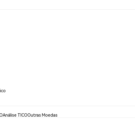
ico
CO
Análise TICO
Outras Moedas