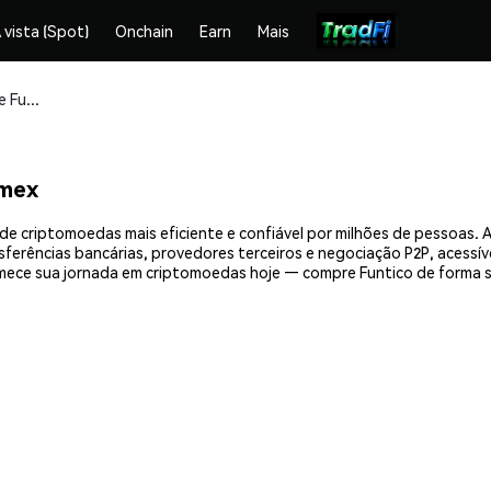
 vista (Spot)
Onchain
Earn
Mais
Compre e armazene Funtico (TICO) com segurança
emex
de criptomoedas mais eficiente e confiável por milhões de pessoas
nsferências bancárias, provedores terceiros e negociação P2P, acessív
ece sua jornada em criptomoedas hoje — compre Funtico de forma s