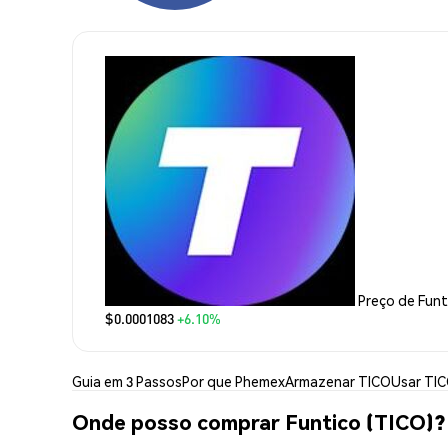
Preço de Funt
$0.0001083
+6.10%
Guia em 3 Passos
Por que Phemex
Armazenar TICO
Usar TI
Onde posso comprar Funtico (TICO)?