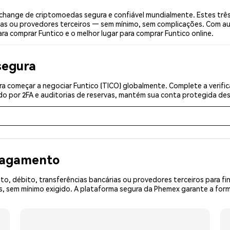
change de criptomoedas segura e confiável mundialmente. Estes trê
ias ou provedores terceiros — sem mínimo, sem complicações. Com aut
ra comprar Funtico e o melhor lugar para comprar Funtico online.
segura
a começar a negociar Funtico (TICO) globalmente. Complete a verifi
o por 2FA e auditorias de reservas, mantém sua conta protegida desd
 pagamento
o, débito, transferências bancárias ou provedores terceiros para f
sem mínimo exigido. A plataforma segura da Phemex garante a forma