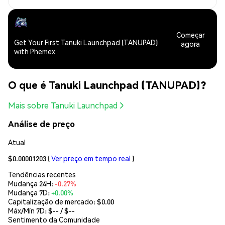
Começar
Get Your First Tanuki Launchpad (TANUPAD)
agora
with Phemex
O que é Tanuki Launchpad (TANUPAD)?
Mais sobre Tanuki Launchpad
Análise de preço
Atual
$0.00001203
(
Ver preço em tempo real
)
Tendências recentes
Mudança 24H:
-0.27%
Mudança 7D:
+0.00%
Capitalização de mercado:
$0.00
Máx/Mín 7D: $
--
/ $
--
Sentimento da Comunidade