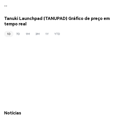
--
Tanuki Launchpad (TANUPAD) Gráfico de preço em
tempo real
1D
7D
1M
3M
1Y
YTD
Notícias