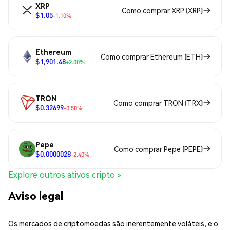
XRP
Como comprar XRP (XRP)
$1.05
-1.10%
Ethereum
Como comprar Ethereum (ETH)
$1,901.48
+2.00%
TRON
Como comprar TRON (TRX)
$0.32699
-0.50%
Pepe
Como comprar Pepe (PEPE)
$0.0000028
-2.40%
Explore outros ativos cripto >
Aviso legal
Os mercados de criptomoedas são inerentemente voláteis, e o