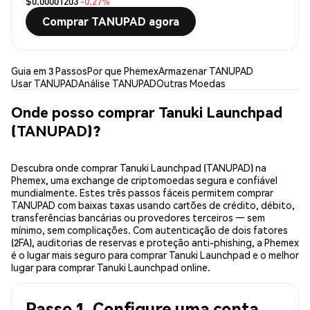
$0.00001203
-0.27%
Comprar TANUPAD agora
Guia em 3 Passos
Por que Phemex
Armazenar TANUPAD
Usar TANUPAD
Análise TANUPAD
Outras Moedas
Onde posso comprar Tanuki Launchpad
(TANUPAD)?
Descubra onde comprar Tanuki Launchpad (TANUPAD) na
Phemex, uma exchange de criptomoedas segura e confiável
mundialmente. Estes três passos fáceis permitem comprar
TANUPAD com baixas taxas usando cartões de crédito, débito,
transferências bancárias ou provedores terceiros — sem
mínimo, sem complicações. Com autenticação de dois fatores
(2FA), auditorias de reservas e proteção anti-phishing, a Phemex
é o lugar mais seguro para comprar Tanuki Launchpad e o melhor
lugar para comprar Tanuki Launchpad online.
Passo 1. Configure uma conta