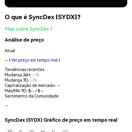
O que é SyncDex (SYDX)?
Mais sobre SyncDex
Análise de preço
Atual
--
(
Ver preço em tempo real
)
Tendências recentes
Mudança 24H:
--%
Mudança 7D:
--%
Capitalização de mercado:
--
Máx/Mín 7D: $
--
/ $
--
Sentimento da Comunidade
--
SyncDex (SYDX) Gráfico de preço em tempo real
1D
7D
1M
3M
1Y
YTD