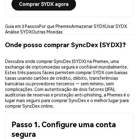
Comprar SYDX agora
Guia em 3 Passos
Por que Phemex
Armazenar SYDX
Usar SYDX
Análise SYDX
Outras Moedas
Onde posso comprar SyncDex (SYDX)?
Descubra onde comprar SyncDex (SYDX) na Phemex, uma
exchange de criptomoedas segura e confiável mundialmente.
Estes três passos fáceis permitem comprar SYDX com baixas
taxas usando cartões de crédito, débito, transferências
bancárias ou provedores terceiros — sem mínimo, sem
complicações. Com autenticação de dois fatores (2FA),
auditorias de reservas e proteção anti-phishing, a Phemex é o
lugar mais seguro para comprar SyncDex e o melhor lugar para
comprar SyncDex online.
Passo 1. Configure uma conta
segura