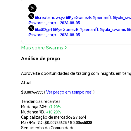
@createnowxyz @KyeGomezB @jaenanft @yuki_sw
@swarms_corp · 2026-08-05
@x402girl @KyeGomezB @jaenanft @yuki_swarms 
@swarms_corp · 2026-08-05
Mais sobre Swarms
Análise de preço
Aproveite oportunidades de trading com insights em temp
Atual
$0.00764555
(
Ver preço em tempo real
)
Tendências recentes
Mudança 24H:
+7.90%
Mudança 7D:
+10.20%
Capitalização de mercado:
$7.65M
Máx/Mín 7D: $
0.00735625
/ $
0.00645838
Sentimento da Comunidade