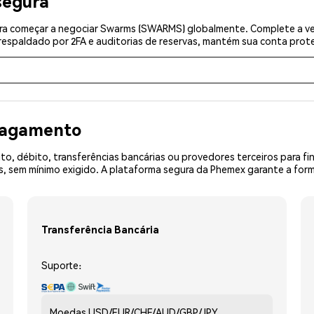
segura
ra começar a negociar Swarms (SWARMS) globalmente. Complete a ver
espaldado por 2FA e auditorias de reservas, mantém sua conta prote
 pagamento
o, débito, transferências bancárias ou provedores terceiros para f
 sem mínimo exigido. A plataforma segura da Phemex garante a for
Transferência Bancária
Suporte:
Moedas
USD/EUR/CHF/AUD/GBP/JPY