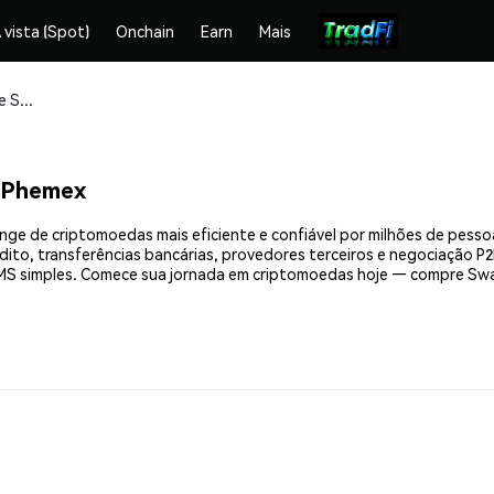
 vista (Spot)
Onchain
Earn
Mais
Compre e armazene Swarms (SWARMS) com segurança
 Phemex
e de criptomoedas mais eficiente e confiável por milhões de pesso
ito, transferências bancárias, provedores terceiros e negociação P2P
S simples. Comece sua jornada em criptomoedas hoje — compre Swar