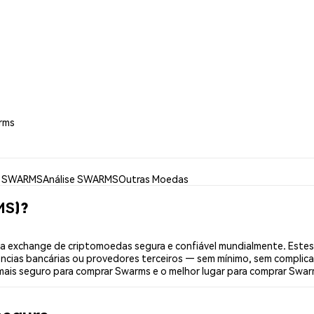
rms
r SWARMS
Análise SWARMS
Outras Moedas
MS)?
 exchange de criptomoedas segura e confiável mundialmente. Este
ências bancárias ou provedores terceiros — sem mínimo, sem complica
 mais seguro para comprar Swarms e o melhor lugar para comprar Swar