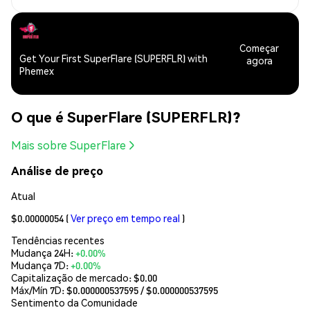
Começar
Get Your First SuperFlare (SUPERFLR) with
agora
Phemex
O que é SuperFlare (SUPERFLR)?
Mais sobre SuperFlare
Análise de preço
Atual
$0.00000054
(
Ver preço em tempo real
)
Tendências recentes
Mudança 24H:
+0.00%
Mudança 7D:
+0.00%
Capitalização de mercado:
$0.00
Máx/Mín 7D: $
0.000000537595
/ $
0.000000537595
Sentimento da Comunidade