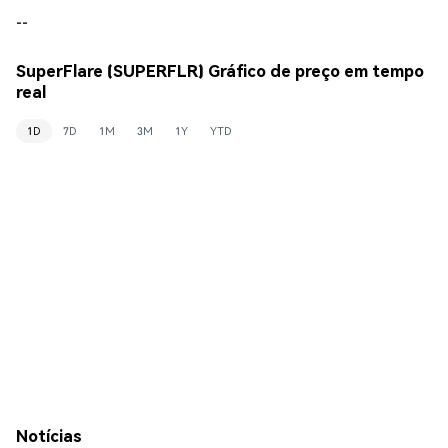
--
SuperFlare (SUPERFLR) Gráfico de preço em tempo
real
1D
7D
1M
3M
1Y
YTD
Notícias