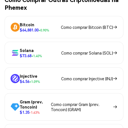
Phemex
Bitcoin
Como comprar Bitcoin (BTC)
$64,881.00
+0.90%
Solana
Como comprar Solana (SOL)
$73.68
+1.40%
Injective
Como comprar Injective (INJ)
$4.56
+1.09%
Gram (prev.
Como comprar Gram (prev.
Toncoin)
Toncoin) (GRAM)
$1.35
-1.63%