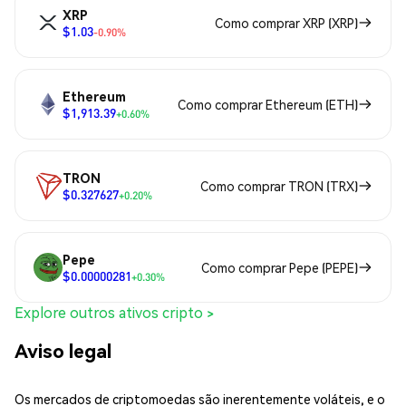
XRP
Como comprar XRP (XRP)
$1.03
-0.90%
Ethereum
Como comprar Ethereum (ETH)
$1,913.39
+0.60%
TRON
Como comprar TRON (TRX)
$0.327627
+0.20%
Pepe
Como comprar Pepe (PEPE)
$0.00000281
+0.30%
Explore outros ativos cripto >
Aviso legal
Os mercados de criptomoedas são inerentemente voláteis, e o