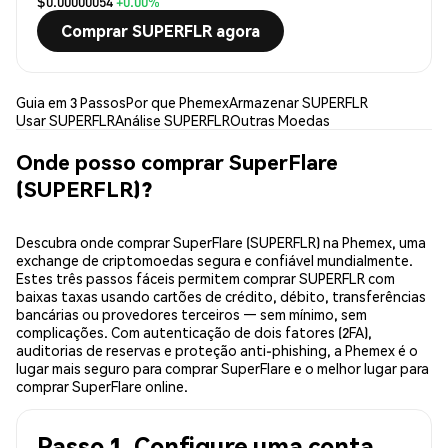
$0.00000054
+0.00%
Comprar SUPERFLR agora
Guia em 3 Passos
Por que Phemex
Armazenar SUPERFLR
Usar SUPERFLR
Análise SUPERFLR
Outras Moedas
Onde posso comprar SuperFlare
(SUPERFLR)?
Descubra onde comprar SuperFlare (SUPERFLR) na Phemex, uma
exchange de criptomoedas segura e confiável mundialmente.
Estes três passos fáceis permitem comprar SUPERFLR com
baixas taxas usando cartões de crédito, débito, transferências
bancárias ou provedores terceiros — sem mínimo, sem
complicações. Com autenticação de dois fatores (2FA),
auditorias de reservas e proteção anti-phishing, a Phemex é o
lugar mais seguro para comprar SuperFlare e o melhor lugar para
comprar SuperFlare online.
Passo 1. Configure uma conta