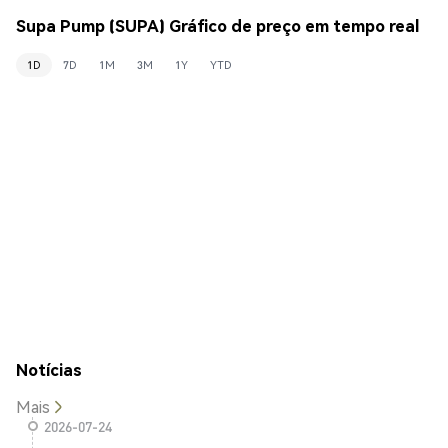
Supa Pump (SUPA) Gráfico de preço em tempo real
1D
7D
1M
3M
1Y
YTD
Notícias
Mais
2026-07-24