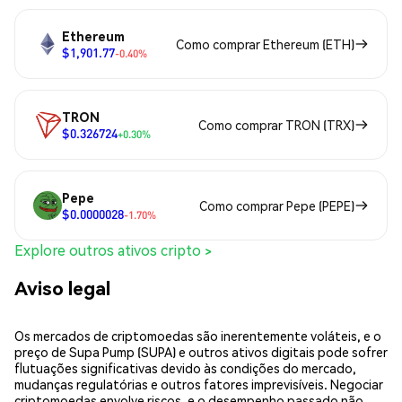
Ethereum
Como comprar Ethereum (ETH)
$1,901.77
-0.40%
TRON
Como comprar TRON (TRX)
$0.326724
+0.30%
Pepe
Como comprar Pepe (PEPE)
$0.0000028
-1.70%
Explore outros ativos cripto >
Aviso legal
Os mercados de criptomoedas são inerentemente voláteis, e o
preço de Supa Pump (SUPA) e outros ativos digitais pode sofrer
flutuações significativas devido às condições do mercado,
mudanças regulatórias e outros fatores imprevisíveis. Negociar
criptomoedas envolve riscos, e o desempenho passado não