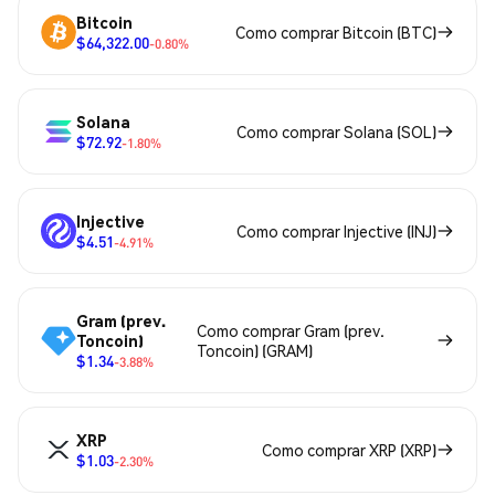
Bitcoin
Como comprar Bitcoin (BTC)
$64,322.00
-0.80%
Solana
Como comprar Solana (SOL)
$72.92
-1.80%
Injective
Como comprar Injective (INJ)
$4.51
-4.91%
Gram (prev.
Como comprar Gram (prev.
Toncoin)
Toncoin) (GRAM)
$1.34
-3.88%
XRP
Como comprar XRP (XRP)
$1.03
-2.30%