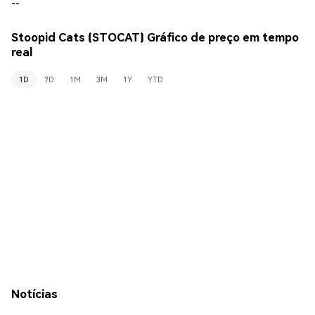
--
Stoopid Cats (STOCAT) Gráfico de preço em tempo
real
1D
7D
1M
3M
1Y
YTD
Notícias