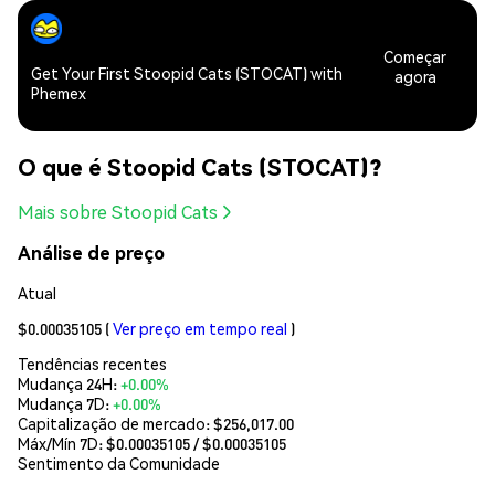
Começar
Get Your First Stoopid Cats (STOCAT) with
agora
Phemex
O que é Stoopid Cats (STOCAT)?
Mais sobre Stoopid Cats
Análise de preço
Atual
$0.00035105
(
Ver preço em tempo real
)
Tendências recentes
Mudança 24H:
+0.00%
Mudança 7D:
+0.00%
Capitalização de mercado:
$256,017.00
Máx/Mín 7D: $
0.00035105
/ $
0.00035105
Sentimento da Comunidade