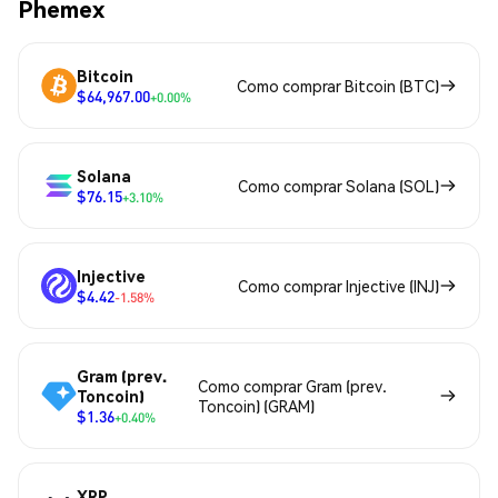
Phemex
Bitcoin
Como comprar Bitcoin (BTC)
$64,967.00
+0.00%
Solana
Como comprar Solana (SOL)
$76.15
+3.10%
Injective
Como comprar Injective (INJ)
$4.42
-1.58%
Gram (prev.
Como comprar Gram (prev.
Toncoin)
Toncoin) (GRAM)
$1.36
+0.40%
XRP