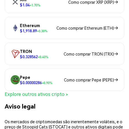
Como comprar XRP (XRP)
$1.04
+1.70%
Ethereum
Como comprar Ethereum (ETH)
$1,918.89
+0.30%
TRON
Como comprar TRON (TRX)
$0.328562
+0.40%
Pepe
Como comprar Pepe (PEPE)
$0.00000286
+0.90%
Explore outros ativos cripto >
Aviso legal
Os mercados de criptomoedas são inerentemente voláteis, e o
preço de Stoopid Cats (STOCAT) e outros ativos digitais pode