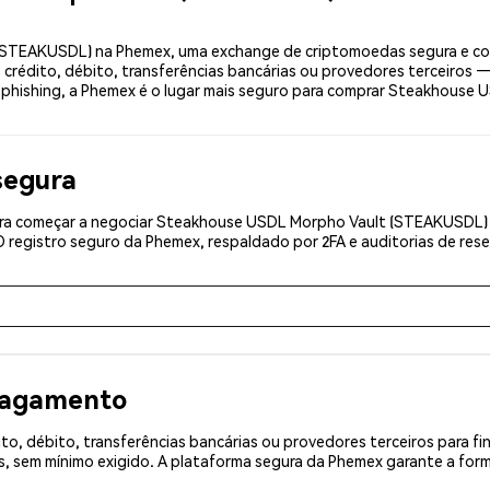
TEAKUSDL) na Phemex, uma exchange de criptomoedas segura e conf
rédito, débito, transferências bancárias ou provedores terceiros 
ti-phishing, a Phemex é o lugar mais seguro para comprar Steakhouse 
segura
ra começar a negociar Steakhouse USDL Morpho Vault (STEAKUSDL) g
registro seguro da Phemex, respaldado por 2FA e auditorias de rese
 pagamento
o, débito, transferências bancárias ou provedores terceiros para f
, sem mínimo exigido. A plataforma segura da Phemex garante a fo