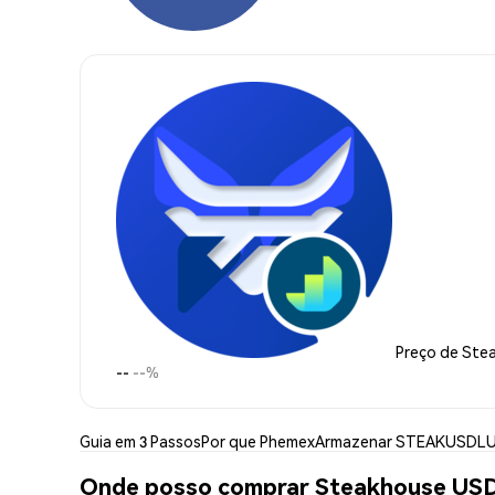
Preço de Ste
--
--%
Guia em 3 Passos
Por que Phemex
Armazenar STEAKUSDL
Onde posso comprar Steakhouse US