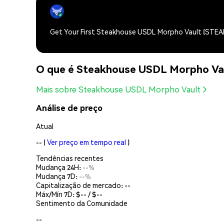
Get Your First Steakhouse USDL Morpho Vault (STE
O que é Steakhouse USDL Morpho V
Mais sobre Steakhouse USDL Morpho Vault
Análise de preço
Atual
--
(
Ver preço em tempo real
)
Tendências recentes
Mudança 24H:
--%
Mudança 7D:
--%
Capitalização de mercado:
--
Máx/Mín 7D: $
--
/ $
--
Sentimento da Comunidade
--