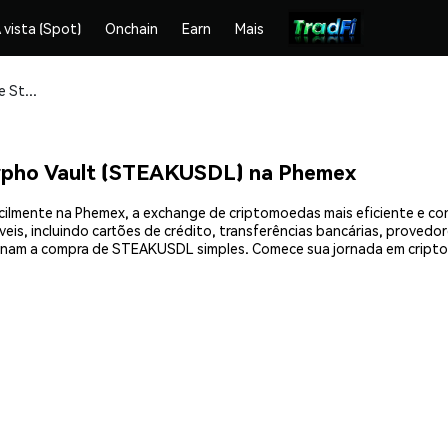
 vista (Spot)
Onchain
Earn
Mais
Compre e armazene Steakhouse USDL Morpho Vault (STEAKUSDL) com segurança
pho Vault (STEAKUSDL) na Phemex
mente na Phemex, a exchange de criptomoedas mais eficiente e conf
s, incluindo cartões de crédito, transferências bancárias, provedor
tornam a compra de STEAKUSDL simples. Comece sua jornada em cri