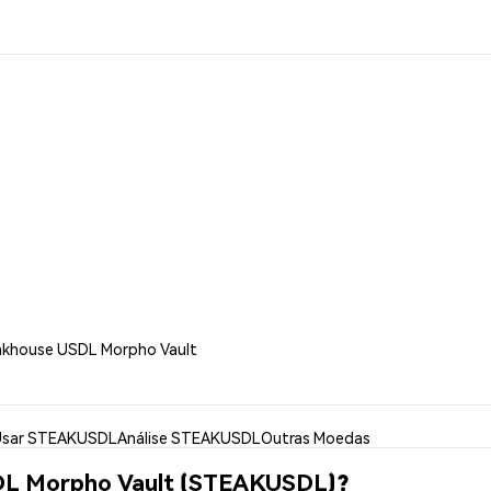
akhouse USDL Morpho Vault
Usar STEAKUSDL
Análise STEAKUSDL
Outras Moedas
DL Morpho Vault (STEAKUSDL)?