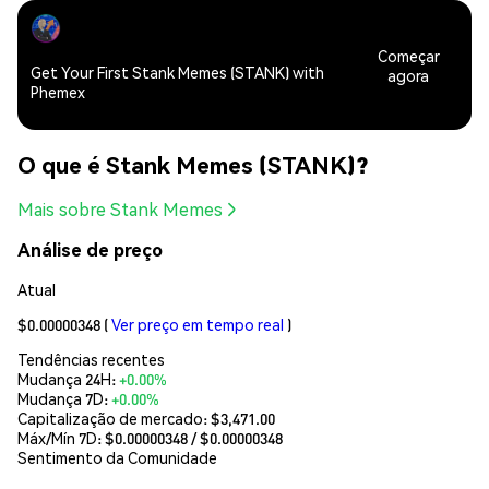
Começar
Get Your First Stank Memes (STANK) with
agora
Phemex
O que é Stank Memes (STANK)?
Mais sobre Stank Memes
Análise de preço
Atual
$0.00000348
(
Ver preço em tempo real
)
Tendências recentes
Mudança 24H:
+0.00%
Mudança 7D:
+0.00%
Capitalização de mercado:
$3,471.00
Máx/Mín 7D: $
0.00000348
/ $
0.00000348
Sentimento da Comunidade