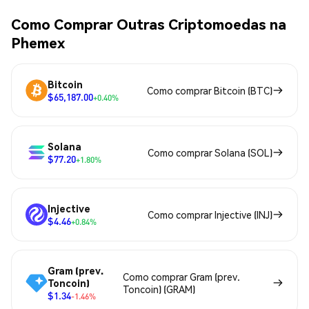
Como Comprar Outras Criptomoedas na
Phemex
Bitcoin
Como comprar Bitcoin (BTC)
$65,187.00
+0.40%
Solana
Como comprar Solana (SOL)
$77.20
+1.80%
Injective
Como comprar Injective (INJ)
$4.46
+0.84%
Gram (prev.
Como comprar Gram (prev.
Toncoin)
Toncoin) (GRAM)
$1.34
-1.46%