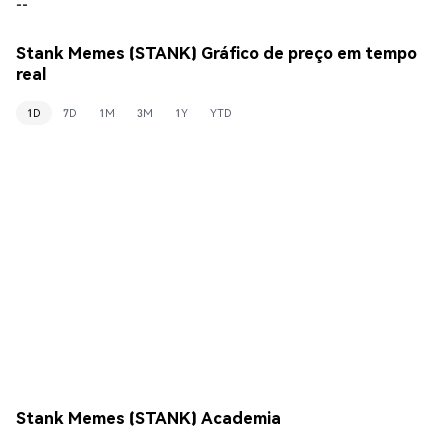
--
Stank Memes (STANK) Gráfico de preço em tempo
real
1D
7D
1M
3M
1Y
YTD
Stank Memes (STANK) Academia