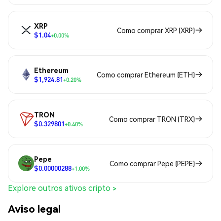
XRP
Como comprar XRP (XRP)
$1.04
+0.00%
Ethereum
Como comprar Ethereum (ETH)
$1,924.81
+0.20%
TRON
Como comprar TRON (TRX)
$0.329801
+0.40%
Pepe
Como comprar Pepe (PEPE)
$0.00000288
+1.00%
Explore outros ativos cripto >
Aviso legal