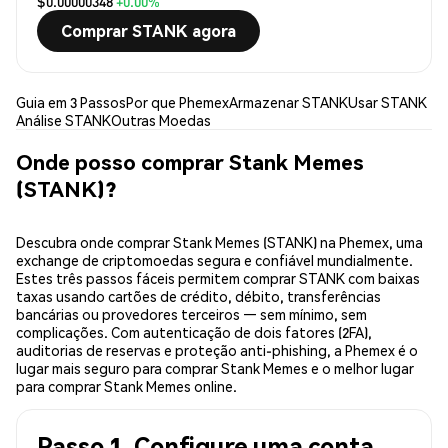
$0.00000348
+0.00%
Comprar STANK agora
Guia em 3 Passos
Por que Phemex
Armazenar STANK
Usar STANK
Análise STANK
Outras Moedas
Onde posso comprar Stank Memes
(STANK)?
Descubra onde comprar Stank Memes (STANK) na Phemex, uma
exchange de criptomoedas segura e confiável mundialmente.
Estes três passos fáceis permitem comprar STANK com baixas
taxas usando cartões de crédito, débito, transferências
bancárias ou provedores terceiros — sem mínimo, sem
complicações. Com autenticação de dois fatores (2FA),
auditorias de reservas e proteção anti-phishing, a Phemex é o
lugar mais seguro para comprar Stank Memes e o melhor lugar
para comprar Stank Memes online.
Passo 1. Configure uma conta