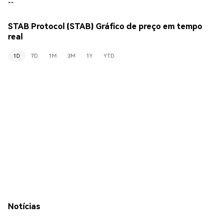
--
STAB Protocol (STAB) Gráfico de preço em tempo
real
1D
7D
1M
3M
1Y
YTD
Notícias