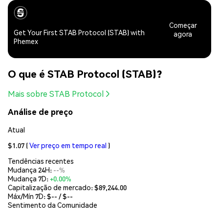
Começar
Get Your First STAB Protocol (STAB) with
agora
Phemex
O que é STAB Protocol (STAB)?
Mais sobre STAB Protocol
Análise de preço
Atual
$1.07
(
Ver preço em tempo real
)
Tendências recentes
Mudança 24H:
--%
Mudança 7D:
+0.00%
Capitalização de mercado:
$89,244.00
Máx/Mín 7D: $
--
/ $
--
Sentimento da Comunidade