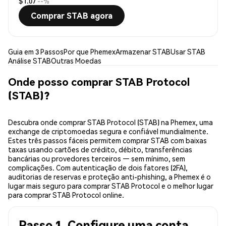
$1.07
--%
Comprar STAB agora
Guia em 3 Passos
Por que Phemex
Armazenar STAB
Usar STAB
Análise STAB
Outras Moedas
Onde posso comprar STAB Protocol
(STAB)?
Descubra onde comprar STAB Protocol (STAB) na Phemex, uma
exchange de criptomoedas segura e confiável mundialmente.
Estes três passos fáceis permitem comprar STAB com baixas
taxas usando cartões de crédito, débito, transferências
bancárias ou provedores terceiros — sem mínimo, sem
complicações. Com autenticação de dois fatores (2FA),
auditorias de reservas e proteção anti-phishing, a Phemex é o
lugar mais seguro para comprar STAB Protocol e o melhor lugar
para comprar STAB Protocol online.
Passo 1. Configure uma conta