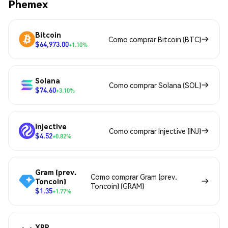
Phemex
Bitcoin
Como comprar Bitcoin (BTC)
$64,973.00
+1.10%
Solana
Como comprar Solana (SOL)
$74.60
+3.10%
Injective
Como comprar Injective (INJ)
$4.52
+0.82%
Gram (prev.
Como comprar Gram (prev.
Toncoin)
Toncoin) (GRAM)
$1.35
+1.77%
XRP