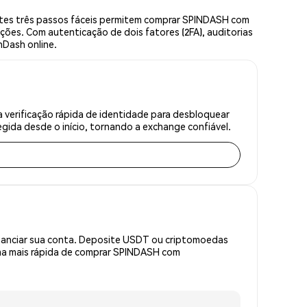
tes três passos fáceis permitem comprar SPINDASH com
ções. Com autenticação de dois fatores (2FA), auditorias
nDash online.
verificação rápida de identidade para desbloquear
gida desde o início, tornando a exchange confiável.
inanciar sua conta. Deposite USDT ou criptomoedas
ma mais rápida de comprar SPINDASH com