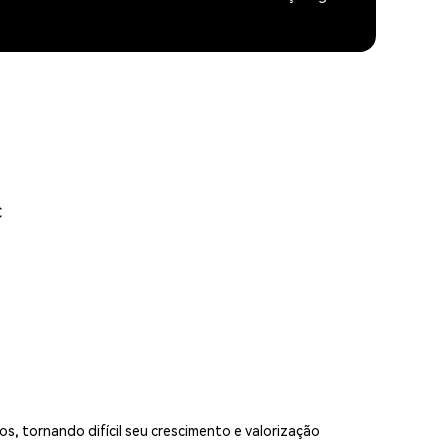
C
s, tornando difícil seu crescimento e valorização