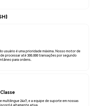
SH)
do usuário é uma prioridade máxima. Nosso motor de
de processar até 300.000 transações por segundo
ntâneo para ordens.
 Classe
 multilingue 24x7, e a equipe de suporte em nossas
scord é altamente ativa.