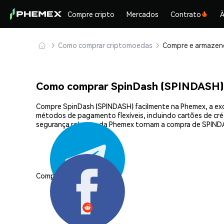
Compre cripto
Mercados
Contrato
À
Como comprar criptomoedas
Como comprar SpinDash (SPINDASH)
Compre SpinDash (SPINDASH) facilmente na Phemex, a exc
métodos de pagamento flexíveis, incluindo cartões de créd
segurança robusta da Phemex tornam a compra de SPINDA
Compartilhar: