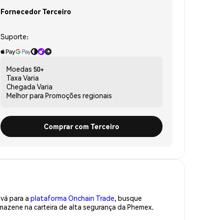
Fornecedor Terceiro
Suporte:
Moedas
50+
Taxa
Varia
Chegada
Varia
Melhor para
Promoções regionais
Comprar com Terceiro
 vá para a
plataforma Onchain Trade
, busque
azene na carteira de alta segurança da Phemex.