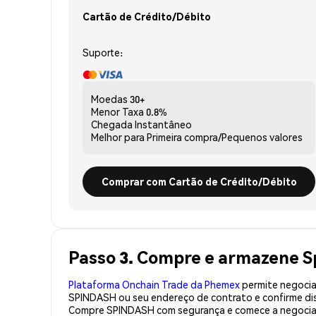
Cartão de Crédito/Débito
Suporte:
Moedas
30+
Menor Taxa
0.8%
Chegada
Instantâneo
Melhor para
Primeira compra/Pequenos valores
Comprar com Cartão de Crédito/Débito
Passo 3. Compre e armazene 
Plataforma Onchain Trade da Phemex
permite negociaç
SPINDASH ou seu endereço de contrato e confirme dis
Compre SPINDASH com segurança e comece a negocia