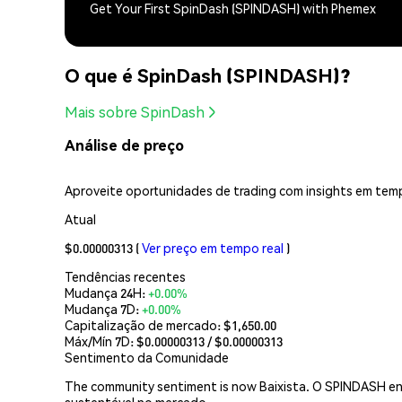
Get Your First SpinDash (SPINDASH) with Phemex
O que é SpinDash (SPINDASH)?
Mais sobre SpinDash
Análise de preço
Aproveite oportunidades de trading com insights em temp
Atual
$0.00000313
(
Ver preço em tempo real
)
Tendências recentes
Mudança 24H:
+0.00%
Mudança 7D:
+0.00%
Capitalização de mercado:
$1,650.00
Máx/Mín 7D: $
0.00000313
/ $
0.00000313
Sentimento da Comunidade
The community sentiment is now Baixista. O SPINDASH enfre
sustentável no mercado.