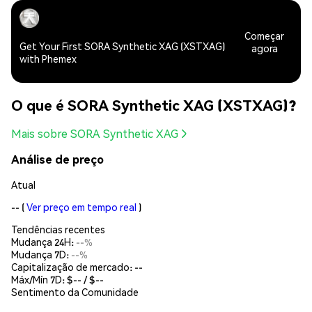
Começar
Get Your First SORA Synthetic XAG (XSTXAG)
agora
with Phemex
O que é SORA Synthetic XAG (XSTXAG)?
Mais sobre SORA Synthetic XAG
Análise de preço
Atual
--
(
Ver preço em tempo real
)
Tendências recentes
Mudança 24H:
--%
Mudança 7D:
--%
Capitalização de mercado:
--
Máx/Mín 7D: $
--
/ $
--
Sentimento da Comunidade