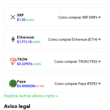
XRP
Como comprar XRP (XRP)
$1.03
+0.40%
Ethereum
Como comprar Ethereum (ETH)
$1,913.10
+0.00%
TRON
Como comprar TRON (TRX)
$0.329576
+0.60%
Pepe
Como comprar Pepe (PEPE)
$0.00000284
-0.10%
Explore outros ativos cripto >
Aviso legal