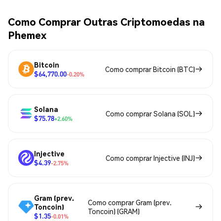
Como Comprar Outras Criptomoedas na
Phemex
Bitcoin
Como comprar Bitcoin (BTC)
$64,770.00
-0.20%
Solana
Como comprar Solana (SOL)
$75.78
+2.60%
Injective
Como comprar Injective (INJ)
$4.39
-2.75%
Gram (prev.
Como comprar Gram (prev.
Toncoin)
Toncoin) (GRAM)
$1.35
-0.01%