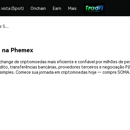
 vista (Spot)
Onchain
Earn
Mais
Compre e armazene SOMA.finance (SOMA) com segurança
 na Phemex
hange de criptomoedas mais eficiente e confiável por milhões de pe
ito, transferências bancárias, provedores terceiros e negociação P2P
imples. Comece sua jornada em criptomoedas hoje — compre SOMA.f