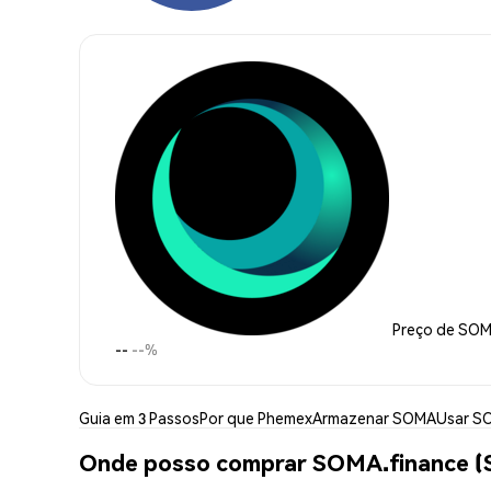
Preço de SOM
--
--%
Guia em 3 Passos
Por que Phemex
Armazenar SOMA
Usar S
Onde posso comprar SOMA.finance 