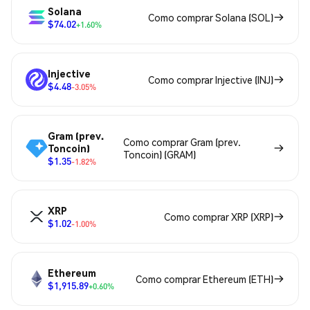
Solana
Como comprar Solana (SOL)
$74.02
+1.60%
Injective
Como comprar Injective (INJ)
$4.48
-3.05%
Gram (prev.
Como comprar Gram (prev.
Toncoin)
Toncoin) (GRAM)
$1.35
-1.82%
XRP
Como comprar XRP (XRP)
$1.02
-1.00%
Ethereum
Como comprar Ethereum (ETH)
$1,915.89
+0.60%