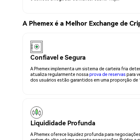
A Phemex é a Melhor Exchange de Cri
Confiavel e Segura
A Phemex implementa um sistema de carteira fria deter
atualiza regularmente nossa
prova de reservas
para ve
dos usuários estão garantidos em uma proporção de 1
Liquididade Profunda
A Phemex oferece liquidez profunda para negociações
ordem de alto volume garante negociações fluídas e 