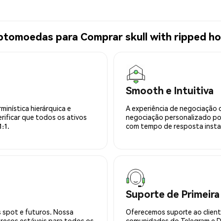
ptomoedas para Comprar skull with ripped ho
Smooth e Intuitiva
minística hierárquica e
A experiência de negociação 
rificar que todos os ativos
negociação personalizado po
:1.
com tempo de resposta insta
Suporte de Primeira
 spot e futuros. Nossa
Oferecemos suporte ao cliente
preços estáveis para todos os
comunidades do Telegram e Di