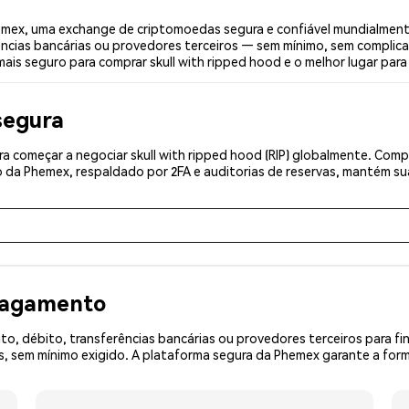
hemex, uma exchange de criptomoedas segura e confiável mundialment
ências bancárias ou provedores terceiros — sem mínimo, sem complica
mais seguro para comprar skull with ripped hood e o melhor lugar para
segura
 começar a negociar skull with ripped hood (RIP) globalmente. Compl
 da Phemex, respaldado por 2FA e auditorias de reservas, mantém sua
 pagamento
o, débito, transferências bancárias ou provedores terceiros para f
sem mínimo exigido. A plataforma segura da Phemex garante a forma