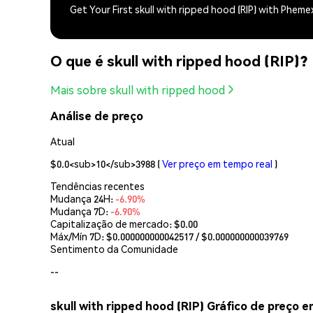
Get Your First skull with ripped hood (RIP) with Pheme
O que é skull with ripped hood (RIP)?
Mais sobre skull with ripped hood
Análise de preço
Atual
$0.0<sub>10</sub>3988
(
Ver preço em tempo real
)
Tendências recentes
Mudança 24H:
-6.90%
Mudança 7D:
-6.90%
Capitalização de mercado:
$0.00
Máx/Mín 7D: $
0.000000000042517
/ $
0.000000000039769
Sentimento da Comunidade
--
skull with ripped hood (RIP) Gráfico de preço 