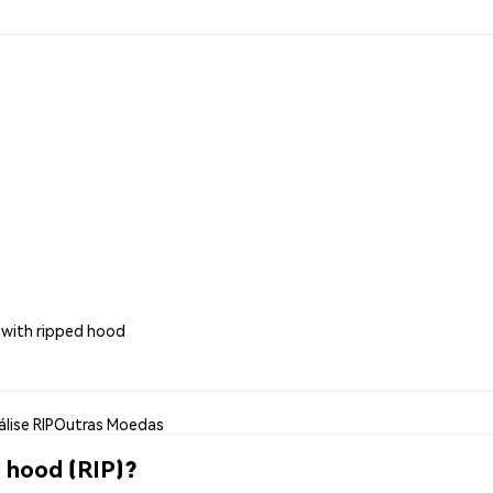
l with ripped hood
lise RIP
Outras Moedas
 hood (RIP)?