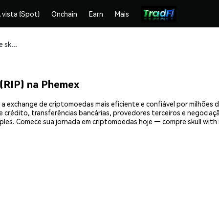
 vista (Spot)
Onchain
Earn
Mais
Compre e armazene skull with ripped hood (RIP) com segurança
 (RIP) na Phemex
, a exchange de criptomoedas mais eficiente e confiável por milhões
crédito, transferências bancárias, provedores terceiros e negociação
ples. Comece sua jornada em criptomoedas hoje — compre skull with 