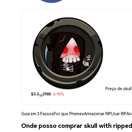
Preço de skul
$0.0
3988
-6.90%
10
Guia em 3 Passos
Por que Phemex
Armazenar RIP
Usar RIP
Aná
Onde posso comprar skull with ripped