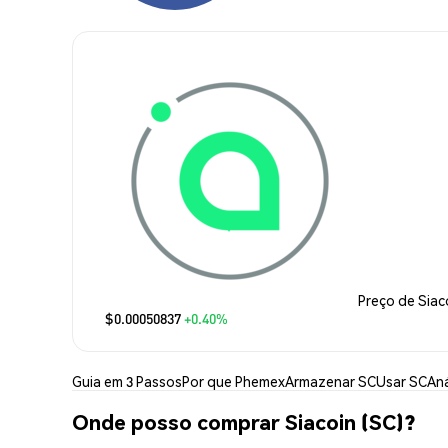
Preço de Siac
$0.00050837
+0.40%
Guia em 3 Passos
Por que Phemex
Armazenar SC
Usar SC
Aná
Onde posso comprar Siacoin (SC)?