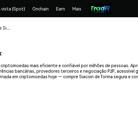
 vista (Spot)
Onchain
Earn
Mais
Compre e armazene Siacoin (SC) com segurança
x
 criptomoedas mais eficiente e confiável por milhões de pessoas. A
erências bancárias, provedores terceiros e negociação P2P, acessível
rnada em criptomoedas hoje — compre Siacoin de forma segura e co