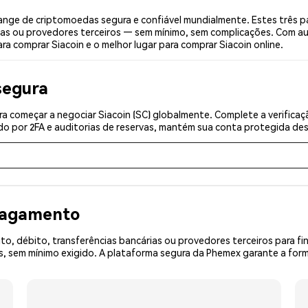
ange de criptomoedas segura e confiável mundialmente. Estes três p
ias ou provedores terceiros — sem mínimo, sem complicações. Com aut
ra comprar Siacoin e o melhor lugar para comprar Siacoin online.
segura
a começar a negociar Siacoin (SC) globalmente. Complete a verifica
o por 2FA e auditorias de reservas, mantém sua conta protegida desd
 pagamento
o, débito, transferências bancárias ou provedores terceiros para f
sem mínimo exigido. A plataforma segura da Phemex garante a forma