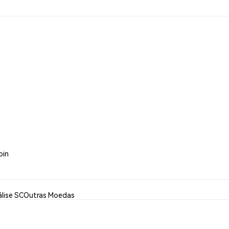
oin
lise SC
Outras Moedas