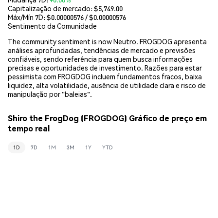
Capitalização de mercado:
$5,749.00
Máx/Mín 7D: $
0.00000576
/ $
0.00000576
Sentimento da Comunidade
The community sentiment is now Neutro. FROGDOG apresenta
análises aprofundadas, tendências de mercado e previsões
confiáveis, sendo referência para quem busca informações
precisas e oportunidades de investimento. Razões para estar
pessimista com FROGDOG incluem fundamentos fracos, baixa
liquidez, alta volatilidade, ausência de utilidade clara e risco de
manipulação por "baleias".
Shiro the FrogDog (FROGDOG) Gráfico de preço em
tempo real
1D
7D
1M
3M
1Y
YTD