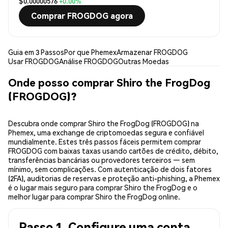
$0.00000576
+0.00%
Comprar FROGDOG agora
Guia em 3 Passos
Por que Phemex
Armazenar FROGDOG
Usar FROGDOG
Análise FROGDOG
Outras Moedas
Onde posso comprar Shiro the FrogDog
(FROGDOG)?
Descubra onde comprar Shiro the FrogDog (FROGDOG) na
Phemex, uma exchange de criptomoedas segura e confiável
mundialmente. Estes três passos fáceis permitem comprar
FROGDOG com baixas taxas usando cartões de crédito, débito,
transferências bancárias ou provedores terceiros — sem
mínimo, sem complicações. Com autenticação de dois fatores
(2FA), auditorias de reservas e proteção anti-phishing, a Phemex
é o lugar mais seguro para comprar Shiro the FrogDog e o
melhor lugar para comprar Shiro the FrogDog online.
Passo 1. Configure uma conta