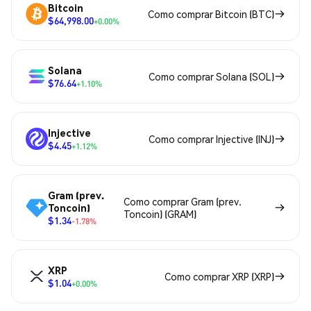
Bitcoin
Como comprar Bitcoin (BTC)
$64,998.00
+0.00%
Solana
Como comprar Solana (SOL)
$76.64
+1.10%
Injective
Como comprar Injective (INJ)
$4.45
+1.12%
Gram (prev.
Como comprar Gram (prev.
Toncoin)
Toncoin) (GRAM)
$1.34
-1.78%
XRP
Como comprar XRP (XRP)
$1.04
+0.00%