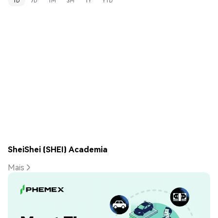
1D
7D
1M
3M
1Y
YTD
SheiShei (SHEI) Academia
Mais