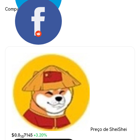
Compartilhar:
Preço de SheiShei
$0.0
7145
+3.20%
10