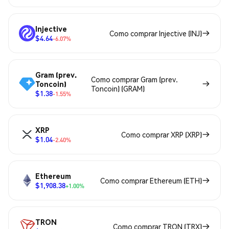
Injective
Como comprar Injective (INJ)
$4.64
-6.07%
Gram (prev.
Como comprar Gram (prev.
Toncoin)
Toncoin) (GRAM)
$1.38
-1.55%
XRP
Como comprar XRP (XRP)
$1.04
-2.40%
Ethereum
Como comprar Ethereum (ETH)
$1,908.38
+1.00%
TRON
Como comprar TRON (TRX)