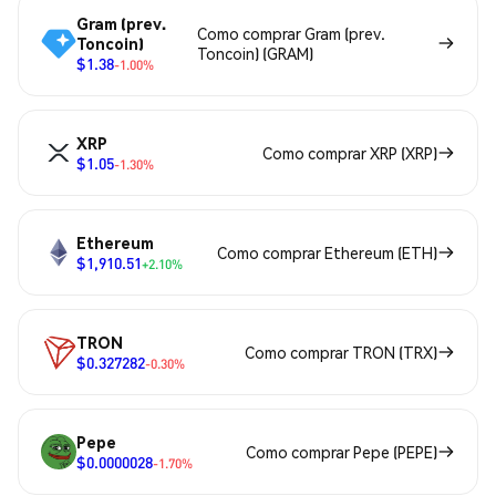
Gram (prev.
Como comprar Gram (prev.
Toncoin)
Toncoin) (GRAM)
$1.38
-1.00%
XRP
Como comprar XRP (XRP)
$1.05
-1.30%
Ethereum
Como comprar Ethereum (ETH)
$1,910.51
+2.10%
TRON
Como comprar TRON (TRX)
$0.327282
-0.30%
Pepe
Como comprar Pepe (PEPE)
$0.0000028
-1.70%