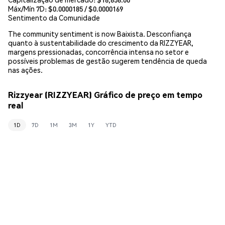
Máx/Mín 7D: $
0.0000185
/ $
0.0000169
Sentimento da Comunidade
The community sentiment is now Baixista. Desconfiança
quanto à sustentabilidade do crescimento da RIZZYEAR,
margens pressionadas, concorrência intensa no setor e
possíveis problemas de gestão sugerem tendência de queda
nas ações.
Rizzyear (RIZZYEAR) Gráfico de preço em tempo
real
1D
7D
1M
3M
1Y
YTD