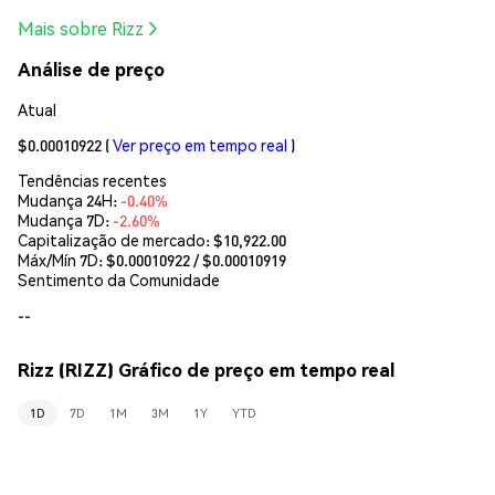
Mais sobre Rizz
Análise de preço
Atual
$0.00010922
(
Ver preço em tempo real
)
Tendências recentes
Mudança 24H:
-0.40%
Mudança 7D:
-2.60%
Capitalização de mercado:
$10,922.00
Máx/Mín 7D: $
0.00010922
/ $
0.00010919
Sentimento da Comunidade
--
Rizz (RIZZ) Gráfico de preço em tempo real
1D
7D
1M
3M
1Y
YTD