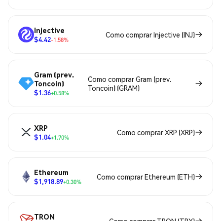
Injective
Como comprar Injective (INJ)
$4.42
-1.58%
Gram (prev.
Como comprar Gram (prev.
Toncoin)
Toncoin) (GRAM)
$1.36
+0.58%
XRP
Como comprar XRP (XRP)
$1.04
+1.70%
Ethereum
Como comprar Ethereum (ETH)
$1,918.89
+0.30%
TRON