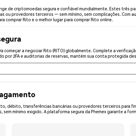
nge de criptomoedas segura e confiável mundialmente. Estes três pa
ias ou provedores terceiros — sem mínimo, sem complicações. Com aut
ra comprar Rito e o melhor lugar para comprar Rito online.
segura
a começar a negociar Rito (RITO) globalmente. Complete a verificaç
o por 2FA e auditorias de reservas, mantém sua conta protegida desd
 pagamento
o, débito, transferências bancárias ou provedores terceiros para f
sem mínimo exigido. A plataforma segura da Phemex garante a forma