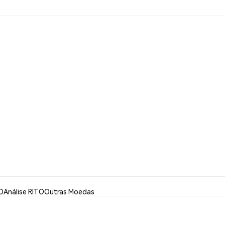
O
Análise RITO
Outras Moedas