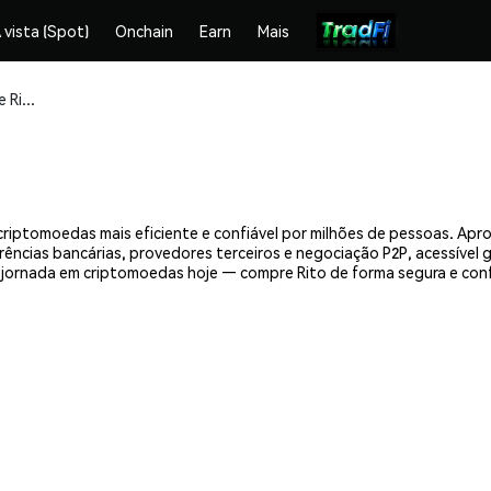
 vista (Spot)
Onchain
Earn
Mais
Compre e armazene Rito (RITO) com segurança
criptomoedas mais eficiente e confiável por milhões de pessoas. Ap
erências bancárias, provedores terceiros e negociação P2P, acessível
jornada em criptomoedas hoje — compre Rito de forma segura e con