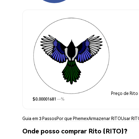
Preço de Rito
$0.00001681
--%
Guia em 3 Passos
Por que Phemex
Armazenar RITO
Usar RIT
Onde posso comprar Rito (RITO)?