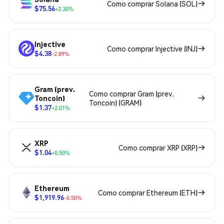
Como comprar Solana (SOL)
$75.56
+2.30%
Injective
Como comprar Injective (INJ)
$4.38
-2.89%
Gram (prev.
Como comprar Gram (prev.
Toncoin)
Toncoin) (GRAM)
$1.37
+2.01%
XRP
Como comprar XRP (XRP)
$1.04
+0.50%
Ethereum
Como comprar Ethereum (ETH)
$1,919.96
-0.50%