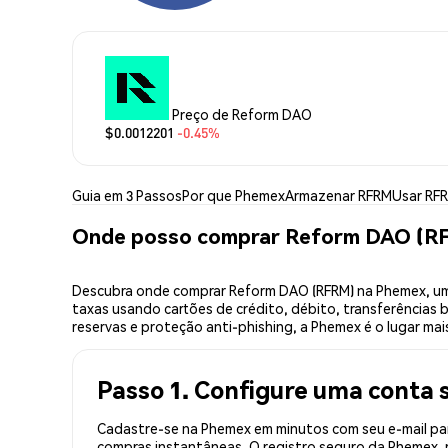
Preço de Reform DAO
$0.0012201
-0.45%
Guia em 3 Passos
Por que Phemex
Armazenar RFRM
Usar RF
Onde posso comprar Reform DAO (R
Descubra onde comprar Reform DAO (RFRM) na Phemex, uma
taxas usando cartões de crédito, débito, transferências 
reservas e proteção anti-phishing, a Phemex é o lugar ma
Passo 1. Configure uma conta 
Cadastre-se na Phemex em minutos com seu e-mail par
compras instantâneas. O registro seguro da Phemex, r