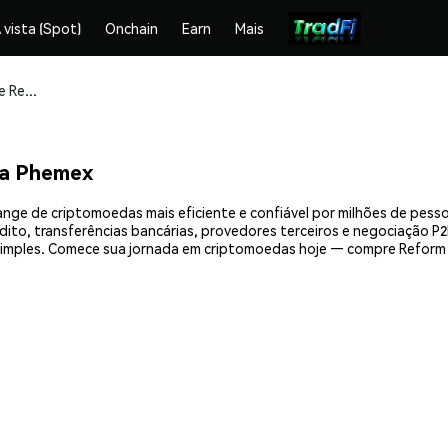
 vista (Spot)
Onchain
Earn
Mais
Compre e armazene Reform DAO (RFRM) com segurança
a Phemex
nge de criptomoedas mais eficiente e confiável por milhões de pess
ito, transferências bancárias, provedores terceiros e negociação P2P
imples. Comece sua jornada em criptomoedas hoje — compre Reform 