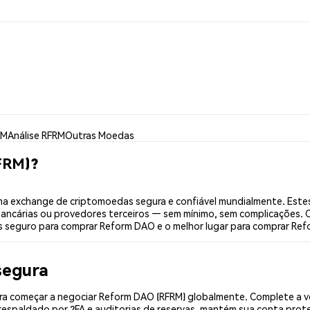
RM
Análise RFRM
Outras Moedas
FRM)?
 exchange de criptomoedas segura e confiável mundialmente. Estes
bancárias ou provedores terceiros — sem mínimo, sem complicações. C
is seguro para comprar Reform DAO e o melhor lugar para comprar Ref
segura
a começar a negociar Reform DAO (RFRM) globalmente. Complete a ve
espaldado por 2FA e auditorias de reservas, mantém sua conta prote