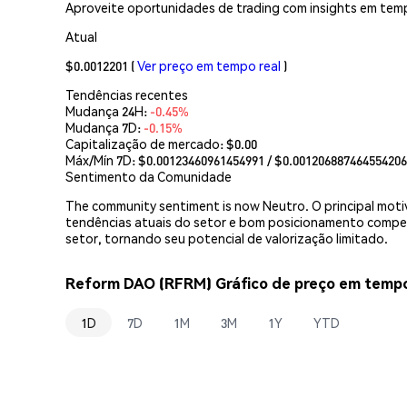
Aproveite oportunidades de trading com insights em temp
Atual
$0.0012201
(
Ver preço em tempo real
)
Tendências recentes
Mudança 24H:
-0.45%
Mudança 7D:
-0.15%
Capitalização de mercado:
$0.00
Máx/Mín 7D: $
0.00123460961454991
/ $
0.001206887464554206
Sentimento da Comunidade
The community sentiment is now Neutro. O principal moti
tendências atuais do setor e bom posicionamento compet
setor, tornando seu potencial de valorização limitado.
Reform DAO (RFRM) Gráfico de preço em tempo
1D
7D
1M
3M
1Y
YTD