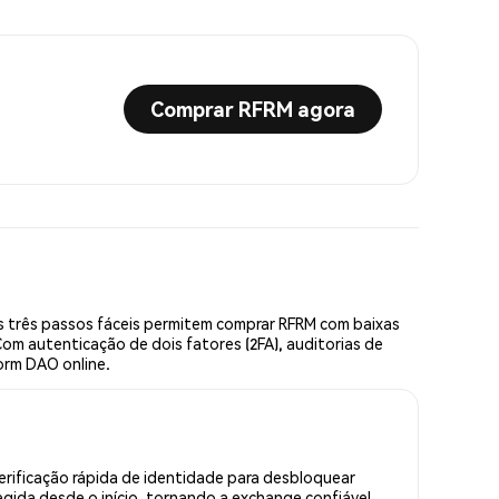
Comprar RFRM agora
 três passos fáceis permitem comprar RFRM com baixas
om autenticação de dois fatores (2FA), auditorias de
orm DAO online.
rificação rápida de identidade para desbloquear
gida desde o início, tornando a exchange confiável.