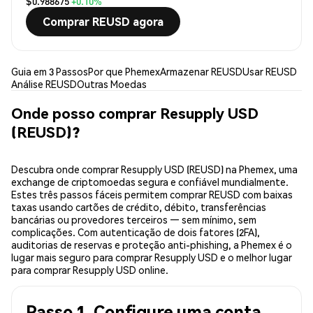
$0.988675
+0.10%
Comprar REUSD agora
Guia em 3 Passos
Por que Phemex
Armazenar REUSD
Usar REUSD
Análise REUSD
Outras Moedas
Onde posso comprar Resupply USD
(REUSD)?
Descubra onde comprar Resupply USD (REUSD) na Phemex, uma
exchange de criptomoedas segura e confiável mundialmente.
Estes três passos fáceis permitem comprar REUSD com baixas
taxas usando cartões de crédito, débito, transferências
bancárias ou provedores terceiros — sem mínimo, sem
complicações. Com autenticação de dois fatores (2FA),
auditorias de reservas e proteção anti-phishing, a Phemex é o
lugar mais seguro para comprar Resupply USD e o melhor lugar
para comprar Resupply USD online.
Passo 1. Configure uma conta