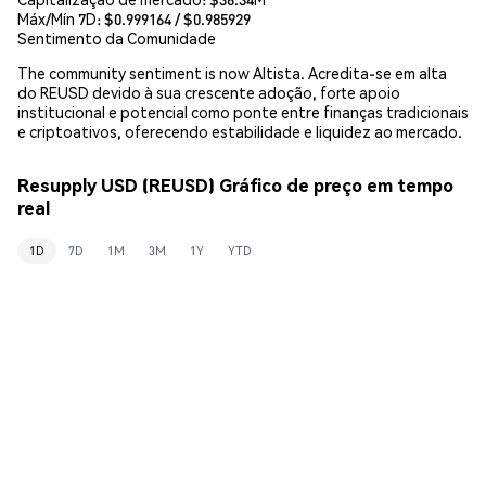
Máx/Mín 7D: $
0.999164
/ $
0.985929
Sentimento da Comunidade
The community sentiment is now Altista. Acredita-se em alta
do REUSD devido à sua crescente adoção, forte apoio
institucional e potencial como ponte entre finanças tradicionais
e criptoativos, oferecendo estabilidade e liquidez ao mercado.
Resupply USD (REUSD) Gráfico de preço em tempo
real
1D
7D
1M
3M
1Y
YTD