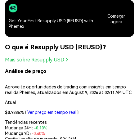
Começar
Get Your First Resupply USD (REUSD) with
agora
Phemex
O que é Resupply USD (REUSD)?
Mais sobre Resupply USD
Análise de preço
Aproveite oportunidades de trading com insights em tempo
real da Phemex, atualizados em August 9, 2026 at 02:11 AM UTC
Atual
$0.988675
(
Ver preço em tempo real
)
Tendências recentes
Mudança 24H:
+0.10%
Mudança 7D:
-0.40%
Capitalização de mercado:
$36.34M