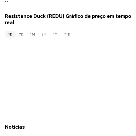
--
Resistance Duck (REDU) Gráfico de preço em tempo
real
1D
7D
1M
3M
1Y
YTD
Notícias