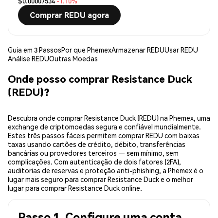
$0.00007534
-1.10%
Comprar REDU agora
Guia em 3 Passos
Por que Phemex
Armazenar REDU
Usar REDU
Análise REDU
Outras Moedas
Onde posso comprar Resistance Duck
(REDU)?
Descubra onde comprar Resistance Duck (REDU) na Phemex, uma
exchange de criptomoedas segura e confiável mundialmente.
Estes três passos fáceis permitem comprar REDU com baixas
taxas usando cartões de crédito, débito, transferências
bancárias ou provedores terceiros — sem mínimo, sem
complicações. Com autenticação de dois fatores (2FA),
auditorias de reservas e proteção anti-phishing, a Phemex é o
lugar mais seguro para comprar Resistance Duck e o melhor
lugar para comprar Resistance Duck online.
Passo 1. Configure uma conta