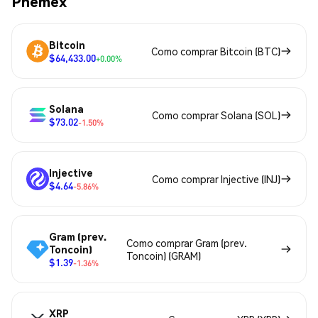
Phemex
Bitcoin
Como comprar Bitcoin (BTC)
$64,433.00
+0.00%
Solana
Como comprar Solana (SOL)
$73.02
-1.50%
Injective
Como comprar Injective (INJ)
$4.64
-5.86%
Gram (prev.
Como comprar Gram (prev.
Toncoin)
Toncoin) (GRAM)
$1.39
-1.36%
XRP