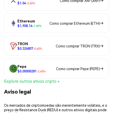
Como comprar XRP (XRP)
$1.04
-2.40%
Ethereum
Como comprar Ethereum (ETH)
$1,908.16
+1.00%
TRON
Como comprar TRON (TRX)
$0.326807
-0.40%
Pepe
Como comprar Pepe (PEPE)
$0.00000281
-2.40%
Explore outros ativos cripto >
Aviso legal
Os mercados de criptomoedas são inerentemente voláteis, e o
preço de Resistance Duck (REDU) e outros ativos digitais pode