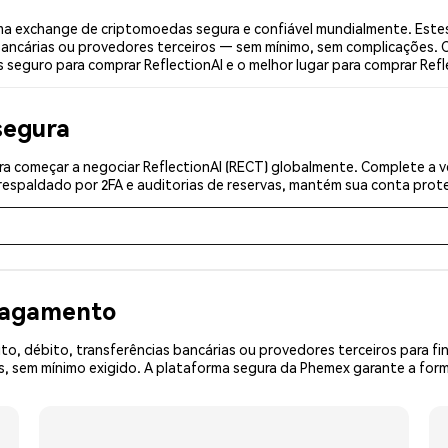
ma exchange de criptomoedas segura e confiável mundialmente. Este
bancárias ou provedores terceiros — sem mínimo, sem complicações. C
s seguro para comprar ReflectionAI e o melhor lugar para comprar Refle
segura
a começar a negociar ReflectionAI (RECT) globalmente. Complete a v
espaldado por 2FA e auditorias de reservas, mantém sua conta prote
 pagamento
o, débito, transferências bancárias ou provedores terceiros para f
 sem mínimo exigido. A plataforma segura da Phemex garante a form