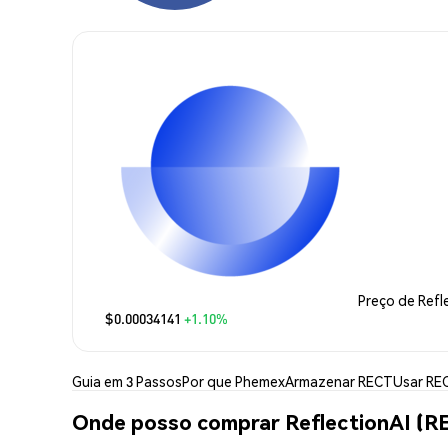
Preço de Refl
$0.00034141
+1.10%
Guia em 3 Passos
Por que Phemex
Armazenar RECT
Usar RE
Onde posso comprar ReflectionAI (R