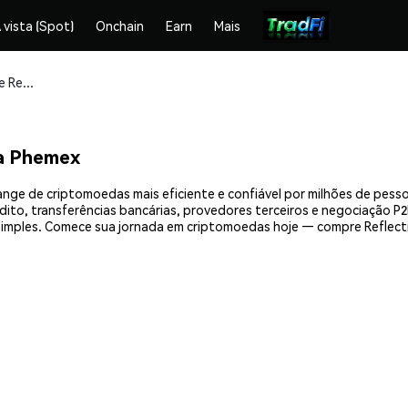
 vista (Spot)
Onchain
Earn
Mais
Compre e armazene ReflectionAI (RECT) com segurança
a Phemex
ange de criptomoedas mais eficiente e confiável por milhões de pes
ito, transferências bancárias, provedores terceiros e negociação P2P
mples. Comece sua jornada em criptomoedas hoje — compre Reflecti