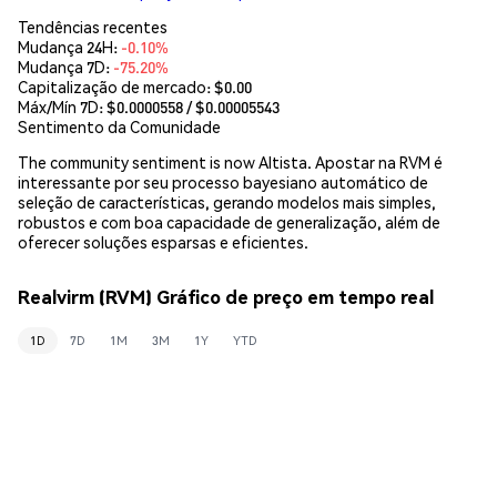
Tendências recentes
Mudança 24H:
-0.10%
Mudança 7D:
-75.20%
Capitalização de mercado:
$0.00
Máx/Mín 7D: $
0.0000558
/ $
0.00005543
Sentimento da Comunidade
The community sentiment is now Altista. Apostar na RVM é
interessante por seu processo bayesiano automático de
seleção de características, gerando modelos mais simples,
robustos e com boa capacidade de generalização, além de
oferecer soluções esparsas e eficientes.
Realvirm (RVM) Gráfico de preço em tempo real
1D
7D
1M
3M
1Y
YTD