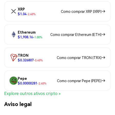
XRP
Como comprar XRP (XRP)
$1.04
-2.40%
Ethereum
Como comprar Ethereum (ETH)
$1,908.16
+1.00%
TRON
Como comprar TRON (TRX)
$0.326807
-0.40%
Pepe
Como comprar Pepe (PEPE)
$0.00000281
-2.40%
Explore outros ativos cripto >
Aviso legal