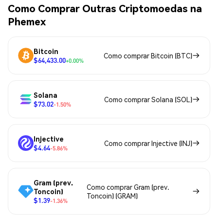
Como Comprar Outras Criptomoedas na
Phemex
Bitcoin
Como comprar Bitcoin (BTC)
$64,433.00
+0.00%
Solana
Como comprar Solana (SOL)
$73.02
-1.50%
Injective
Como comprar Injective (INJ)
$4.64
-5.86%
Gram (prev.
Como comprar Gram (prev.
Toncoin)
Toncoin) (GRAM)
$1.39
-1.36%