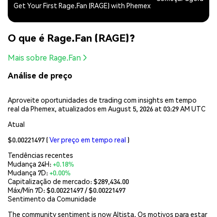
Get Your First Rage.Fan (RAGE) with Phemex
O que é Rage.Fan (RAGE)?
Mais sobre Rage.Fan
Análise de preço
Aproveite oportunidades de trading com insights em tempo
real da Phemex, atualizados em August 5, 2026 at 03:29 AM UTC
Atual
$0.00221497
(
Ver preço em tempo real
)
Tendências recentes
Mudança 24H:
+0.18%
Mudança 7D:
+0.00%
Capitalização de mercado:
$289,434.00
Máx/Mín 7D: $
0.00221497
/ $
0.00221497
Sentimento da Comunidade
The community sentiment is now Altista. Os motivos para estar