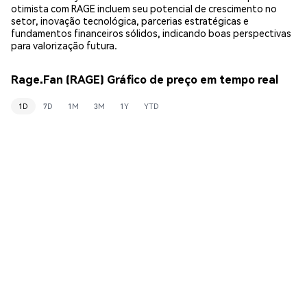
otimista com RAGE incluem seu potencial de crescimento no
setor, inovação tecnológica, parcerias estratégicas e
fundamentos financeiros sólidos, indicando boas perspectivas
para valorização futura.
Rage.Fan (RAGE) Gráfico de preço em tempo real
1D
7D
1M
3M
1Y
YTD