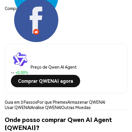
Compartilhar:
Preço de Qwen AI Agent
--
+0.00%
Comprar QWENAI agora
Guia em 3 Passos
Por que Phemex
Armazenar QWENAI
Usar QWENAI
Análise QWENAI
Outras Moedas
Onde posso comprar Qwen AI Agent
(QWENAI)?