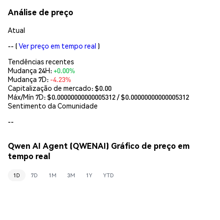
Análise de preço
Atual
--
(
Ver preço em tempo real
)
Tendências recentes
Mudança 24H:
+0.00%
Mudança 7D:
-4.23%
Capitalização de mercado:
$0.00
Máx/Mín 7D: $
0.00000000000005312
/ $
0.00000000000005312
Sentimento da Comunidade
--
Qwen AI Agent (QWENAI) Gráfico de preço em
tempo real
1D
7D
1M
3M
1Y
YTD