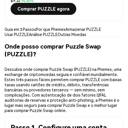
$9.32
+4.60%
Comprar PUZZLE agora
Guia em 3 Passos
Por que Phemex
Armazenar PUZZLE
Usar PUZZLE
Análise PUZZLE
Outras Moedas
Onde posso comprar Puzzle Swap
(PUZZLE)?
Descubra onde comprar Puzzle Swap (PUZZLE) na Phemex, uma
exchange de criptomoedas segura e confiável mundialmente.
Estes três passos fáceis permitem comprar PUZZLE com baixas
taxas usando cartões de crédito, débito, transferências
bancárias ou provedores terceiros — sem mínimo, sem
complicações. Com autenticação de dois fatores (2FA),
auditorias de reservas e proteção anti-phishing, a Phemex é o
lugar mais seguro para comprar Puzzle Swap e o melhor lugar
para comprar Puzzle Swap online.
Passo 1. Configure uma conta