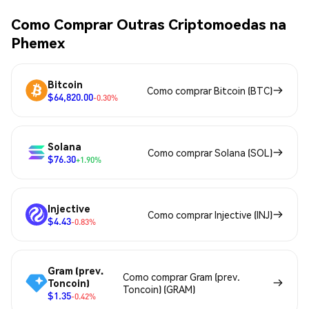
Como Comprar Outras Criptomoedas na
Phemex
Bitcoin
Como comprar Bitcoin (BTC)
$64,820.00
-0.30%
Solana
Como comprar Solana (SOL)
$76.30
+1.90%
Injective
Como comprar Injective (INJ)
$4.43
-0.83%
Gram (prev.
Como comprar Gram (prev.
Toncoin)
Toncoin) (GRAM)
$1.35
-0.42%