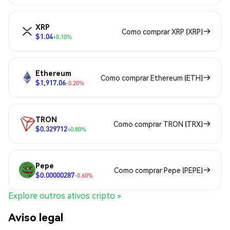
XRP
Como comprar XRP (XRP)
$1.04
+0.10%
Ethereum
Como comprar Ethereum (ETH)
$1,917.06
-0.20%
TRON
Como comprar TRON (TRX)
$0.329712
+0.80%
Pepe
Como comprar Pepe (PEPE)
$0.00000287
-0.60%
Explore outros ativos cripto >
Aviso legal